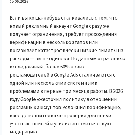
трастовые аккаунты,
05.06.2026
MCC, верификация и
Если вы когда-нибудь сталкивались с тем, что
новый рекламный аккаунт Google сразу же
готовые решения
получает ограничения, требует прохождения
верификации в несколько этапов или
показывает катастрофически низкие лимиты на
расходы — вы не одиноки. По данным отраслевых
исследований, более 60% новых
рекламодателей в Google Ads сталкиваются с
одной или несколькими системными
проблемами в первые три месяца работы. В 2026
году Google ужесточил политику в отношении
рекламных аккаунтов: усложнил верификацию,
ввёл дополнительные проверки для новых
учётных записей и усилил автоматическую
модерацию.