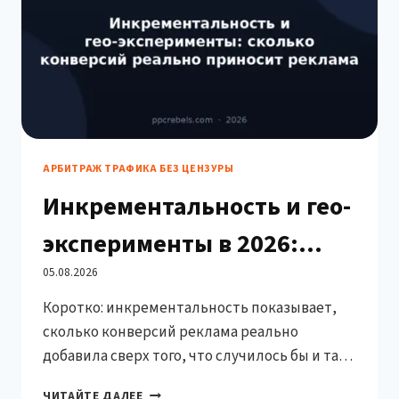
ЗА
КЛИК
АРБИТРАЖ ТРАФИКА БЕЗ ЦЕНЗУРЫ
Инкрементальность и гео-
эксперименты в 2026:
сколько конверсий
05.08.2026
Коротко: инкрементальность показывает,
реально приносит
сколько конверсий реклама реально
реклама
добавила сверх того, что случилось бы и так.
Самый практичный метод — гео-
ИНКРЕМЕНТАЛЬНОСТЬ
ЧИТАЙТЕ ДАЛЕЕ