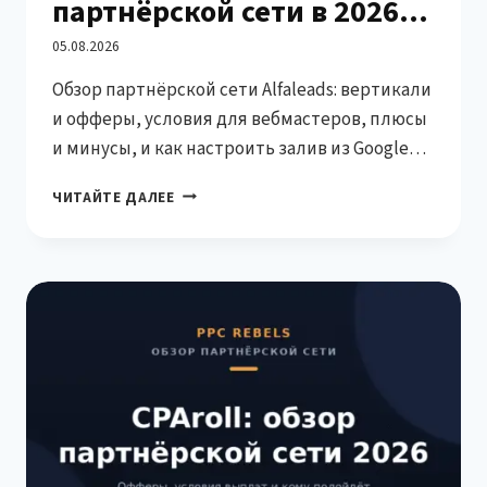
партнёрской сети в 2026:
вертикали, выплаты,
05.08.2026
Обзор партнёрской сети Alfaleads: вертикали
стоит ли работать
и офферы, условия для вебмастеров, плюсы
и минусы, и как настроить залив из Google
Ads через трастовые агентские кабинеты.
ALFALEADS
ЧИТАЙТЕ ДАЛЕЕ
—
ОБЗОР
ПАРТНЁРСКОЙ
СЕТИ
В
2026:
ВЕРТИКАЛИ,
ВЫПЛАТЫ,
СТОИТ
ЛИ
РАБОТАТЬ