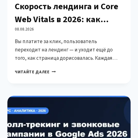
Скорость лендинга и Core
Web Vitals в 2026: как
ускорить страницу под
08.08.2026
Вы платите за клик, пользователь
платный трафик
переходит на лендинг — и уходит ещё до
того, как страница дорисовалась. Каждая
такая потеря оплачена из рекламного
СКОРОСТЬ
ЧИТАЙТЕ ДАЛЕЕ
бюджета. В 2026 году скорость посадочной и
ЛЕНДИНГА
метрики Core Web Vitals напрямую влияют и
И
CORE
на конверсию, и на стоимость клика в Google
WEB
Ads. Разберём по-белому: как ускорить
VITALS
лендинг под платный трафик, без…
В
2026:
КАК
УСКОРИТЬ
СТРАНИЦУ