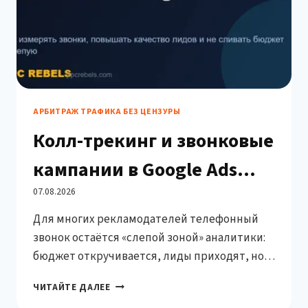
ПОД
ПЛАТНЫЙ
ТРАФИК
АРБИТРАЖ ТРАФИКА БЕЗ ЦЕНЗУРЫ
Колл-трекинг и звонковые
кампании в Google Ads
2026: как измерять звонки
07.08.2026
Для многих рекламодателей телефонный
и не сливать бюджет
звонок остаётся «слепой зоной» аналитики:
бюджет откручивается, лиды приходят, но
связать конкретный звонок с кампанией,
КОЛЛ-
ЧИТАЙТЕ ДАЛЕЕ
ключевым словом и объявлением не
ТРЕКИНГ