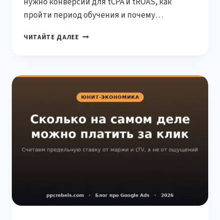
нужно конверсий для tCPA и tROAS, как
пройти период обучения и почему
автоматика иногда сливает бюджет.
СТРАТЕГИИ
ЧИТАЙТЕ ДАЛЕЕ
СТАВОК
GOOGLE
ADS:
КОГДА
АВТОМАТИКА
РАБОТАЕТ,
А
КОГДА
СЛИВАЕТ
БЮДЖЕТ