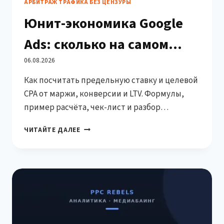
АРБИТРАЖ ТРАФИКА БЕЗ ЦЕНЗУРЫ
Юнит-экономика Google
Ads: сколько на самом
деле можно платить за
06.08.2026
Как посчитать предельную ставку и целевой
клик
CPA от маржи, конверсии и LTV. Формулы,
пример расчёта, чек-лист и разбор
типичных ошибок.
ЮНИТ-
ЧИТАЙТЕ ДАЛЕЕ
ЭКОНОМИКА
GOOGLE
ADS:
СКОЛЬКО
НА
САМОМ
ДЕЛЕ
МОЖНО
ПЛАТИТЬ