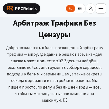
Перейти
к
RU
EN
содержимому
Арбитраж Трафика Без
Цензуры
Добро пожаловать в блог, посвящённый арбитражу
трафика — миру, где данные решают всё, а каждая
связка может принести x10! Здесь ты найдёшь
реальные кейсы, инструменты, обзоры сервисов,
подходы к белым и серым нишам, а также секреты
обхода модерации и настройки клоакинга. Мы
пишем просто, по делу и без лишней воды — всё,
чтобы ты мог запускать свои кампании на
максимум. 💥