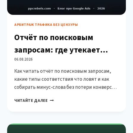
АРБИТРАЖ ТРАФИКА БЕЗ ЦЕНЗУРЫ
Отчёт по поисковым
запросам: где утекает
рекламный бюджет
06.08.2026
Как читать отчёт по поисковым запросам,
какие типы соответствия что ловят и как
собирать минус-слова без потери конверсий.
Чек-лист чистки.
ОТЧЁТ
ЧИТАЙТЕ ДАЛЕЕ
ПО
ПОИСКОВЫМ
ЗАПРОСАМ:
ГДЕ
УТЕКАЕТ