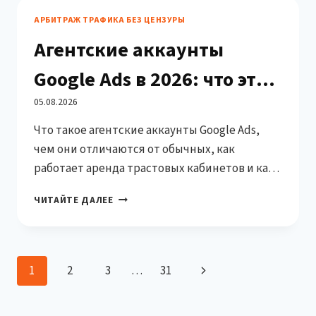
В
АРБИТРАЖ ТРАФИКА БЕЗ ЦЕНЗУРЫ
2026:
Агентские аккаунты
ОФФЕРЫ,
УСЛОВИЯ,
Google Ads в 2026: что это,
КОМУ
ПОДОЙДЁТ
зачем нужны и где взять в
05.08.2026
Что такое агентские аккаунты Google Ads,
аренду
чем они отличаются от обычных, как
работает аренда трастовых кабинетов и как
выбрать сервис в 2026 году. Гайд от PPC
АГЕНТСКИЕ
ЧИТАЙТЕ ДАЛЕЕ
Rebels.
АККАУНТЫ
GOOGLE
ADS
В
Навигация
Следующая
1
2
3
…
31
2026:
ЧТО
по
страница
ЭТО,
ЗАЧЕМ