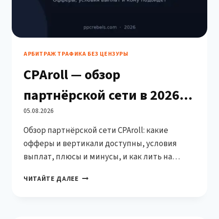
АРБИТРАЖ ТРАФИКА БЕЗ ЦЕНЗУРЫ
CPAroll — обзор
партнёрской сети в 2026:
офферы, условия, кому
05.08.2026
Обзор партнёрской сети CPAroll: какие
подойдёт
офферы и вертикали доступны, условия
выплат, плюсы и минусы, и как лить на
офферы CPAroll из Google Ads через агентские
CPAROLL
ЧИТАЙТЕ ДАЛЕЕ
аккаунты.
—
ОБЗОР
ПАРТНЁРСКОЙ
СЕТИ