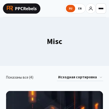
Перейти
к
RU
EN
содержимому
Misc
Показаны все (4)