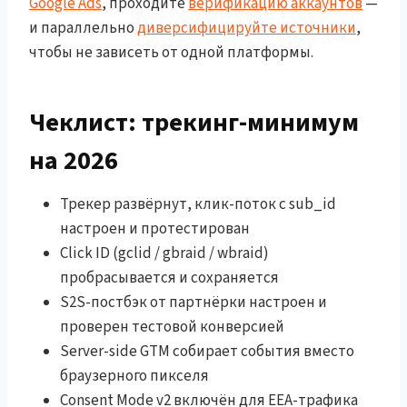
Google Ads
, проходите
верификацию аккаунтов
—
и параллельно
диверсифицируйте источники
,
чтобы не зависеть от одной платформы.
Чеклист: трекинг-минимум
на 2026
Трекер развёрнут, клик-поток с sub_id
настроен и протестирован
Click ID (gclid / gbraid / wbraid)
пробрасывается и сохраняется
S2S-постбэк от партнёрки настроен и
проверен тестовой конверсией
Server-side GTM собирает события вместо
браузерного пикселя
Consent Mode v2 включён для EEA-трафика