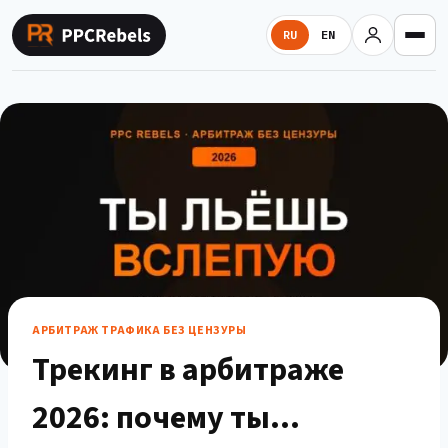
Перейти
к
RU
EN
содержимому
АРБИТРАЖ ТРАФИКА БЕЗ ЦЕНЗУРЫ
Трекинг в арбитраже
2026: почему ты