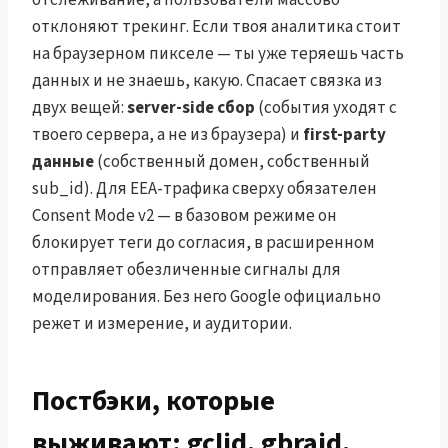
отклоняют трекинг. Если твоя аналитика стоит
на браузерном пикселе — ты уже теряешь часть
данных и не знаешь, какую. Спасает связка из
двух вещей:
server-side сбор
(события уходят с
твоего сервера, а не из браузера) и
first-party
данные
(собственный домен, собственный
sub_id). Для EEA-трафика сверху обязателен
Consent Mode v2 — в базовом режиме он
блокирует теги до согласия, в расширенном
отправляет обезличенные сигналы для
моделирования. Без него Google официально
режет и измерение, и аудитории.
Постбэки, которые
выживают: gclid, gbraid,