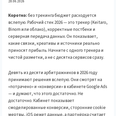
сливаешь бюджет
28.06.2026
вслепую — и как собрать
Коротко:
без трекинга бюджет расходуется
вслепую. Рабочий стек 2026 — это трекер (Keitaro,
аналитику, которая
Binom или облако), корректные постбеки и
серверная передача данных. Он показывает,
выживает
какие связки, креативы и источники реально
приносят прибыль. Начните с одного трекера и
чистой разметки, а не с десятка сервисов сразу.
Девять из десяти арбитражников в 2026 году
принимают решения вслепую. Они смотрят на
«потрачено» и «конверсии» в кабинете Google Ads
— и думают, что этого достаточно. Не
достаточно. Кабинет показывает
смоделированные конверсии, сторонние cookie
мертвы, iOS режет данные, а партнёрка считает