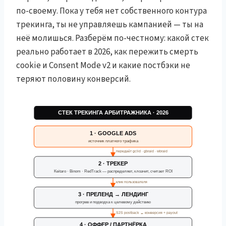
по-своему. Пока у тебя нет собственного контура
трекинга, ты не управляешь кампанией — ты на
неё молишься. Разберём по-честному: какой стек
реально работает в 2026, как пережить смерть
cookie и Consent Mode v2 и какие постбэки не
теряют половину конверсий.
СТЕК ТРЕКИНГА АРБИТРАЖНИКА · 2026
1 · GOOGLE ADS
источник платного трафика
передаёт gclid · gbraid · wbraid
2 · ТРЕКЕР
Keitaro · Binom · RedTrack — распределяет, клоачит, считает ROI
клик пользователя
3 · ПРЕЛЕНД → ЛЕНДИНГ
прогрев и подводка к целевому действию
S2S postback ← конверсия + payout
4 · ОФФЕР / ПАРТНЁРКА