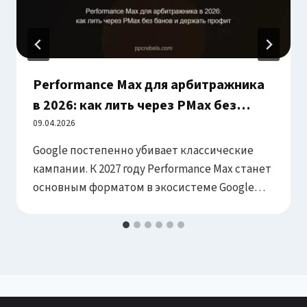
Performance Max для арбитражника
в 2026: как лить через PMax без
банов и с ROI 150%+
09.04.2026
Google постепенно убивает классические
кампании. К 2027 году Performance Max станет
основным форматом в экосистеме Google
Ads. Арбитражники, которые освоят PMax
сейчас — пока конкуренты игнорируют эту
тему — получат несправедливое
преимущество. Разбираем всё: от теории до
работающих схем сетапа. 1. Что такое
Performance Max и почему это важно для