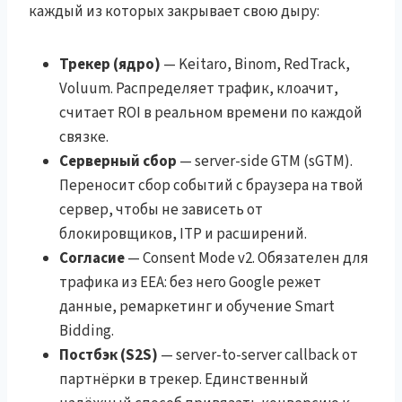
каждый из которых закрывает свою дыру:
Трекер (ядро)
— Keitaro, Binom, RedTrack,
Voluum. Распределяет трафик, клоачит,
считает ROI в реальном времени по каждой
связке.
Серверный сбор
— server-side GTM (sGTM).
Переносит сбор событий с браузера на твой
сервер, чтобы не зависеть от
блокировщиков, ITP и расширений.
Согласие
— Consent Mode v2. Обязателен для
трафика из EEA: без него Google режет
данные, ремаркетинг и обучение Smart
Bidding.
Постбэк (S2S)
— server-to-server callback от
партнёрки в трекер. Единственный