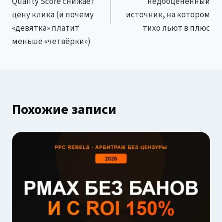
записям
Quality Score снижает
недооценённый
цену клика (и почему
источник, на котором
«девятка» платит
тихо льют в плюс
меньше «четвёрки»)
Похожие записи