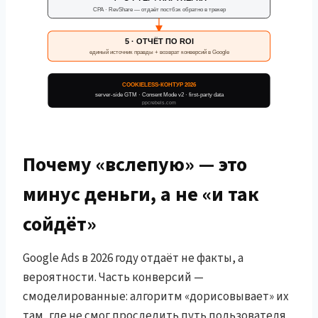
CPA · RevShare — отдаёт постбэк обратно в трекер
5 · ОТЧЁТ ПО ROI
единый источник правды + возврат конверсий в Google
COOKIELESS-КОНТУР 2026
server-side GTM · Consent Mode v2 · first-party data
ppcrebels.com
Почему «вслепую» — это
минус деньги, а не «и так
сойдёт»
Google Ads в 2026 году отдаёт не факты, а
вероятности. Часть конверсий —
смоделированные: алгоритм «дорисовывает» их
там, где не смог проследить путь пользователя