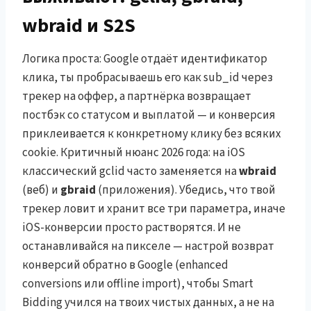
wbraid и S2S
Логика проста: Google отдаёт идентификатор
клика, ты пробрасываешь его как sub_id через
трекер на оффер, а партнёрка возвращает
постбэк со статусом и выплатой — и конверсия
приклеивается к конкретному клику без всяких
cookie. Критичный нюанс 2026 года: на iOS
классический gclid часто заменяется на
wbraid
(веб) и
gbraid
(приложения). Убедись, что твой
трекер ловит и хранит все три параметра, иначе
iOS-конверсии просто растворятся. И не
останавливайся на пикселе — настрой возврат
конверсий обратно в Google (enhanced
conversions или offline import), чтобы Smart
Bidding учился на твоих чистых данных, а не на