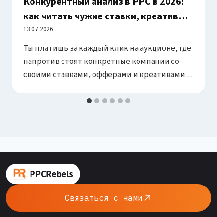
Конкурентный анализ в PPC в 2026:
как читать чужие ставки, креативы и
офферы — и находить зазоры
13.07.2026
Ты платишь за каждый клик на аукционе, где
напротив стоят конкретные компании со
своими ставками, офферами и креативами.
Не знать их — значит играть в покер, не
глядя на стол. Конкурентный анализ в PPC —
это не промышленный шпионаж, а
системное чтение открытых данных: кто с
тобой торгуется, какими углами заходит и
где оставил зазоры,…
Связаться с нами