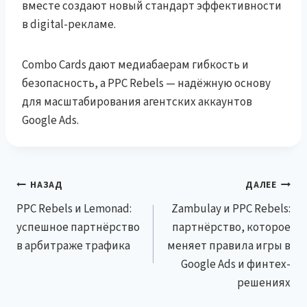
вместе создают новый стандарт эффективности
в digital-рекламе.
Combo Cards дают медиабаерам гибкость и
безопасность, а PPC Rebels — надёжную основу
для масштабирования агентских аккаунтов
Google Ads.
Навигация
НАЗАД
ДАЛЕЕ
PPC Rebels и Lemonad:
Zambulay и PPC Rebels:
по
успешное партнёрство
партнёрство, которое
записям
в арбитраже трафика
меняет правила игры в
Google Ads и финтех-
решениях