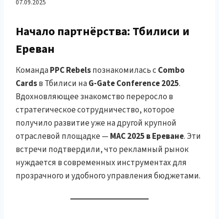
рекламы и новые
07.09.2025
горизонты партнёрства
Начало партнёрства: Тбилиси и
Ереван
(G-Gate Conference 2025,
Команда
PPC Rebels
познакомилась с
Combo
Тбилиси и MAC 2025,
Cards
в Тбилиси на
G-Gate Conference 2025
.
Вдохновляющее знакомство переросло в
Ереван)
стратегическое сотрудничество, которое
получило развитие уже на другой крупной
отраслевой площадке —
MAC 2025 в Ереване
. Эти
встречи подтвердили, что рекламный рынок
нуждается в современных инструментах для
прозрачного и удобного управления бюджетами.