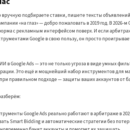
час
ор вручную подбираете ставки, пишете тексты объявлений
пании «на глаз» — добро пожаловать в 2019 год. В 2026-м G
форма с рекламным интерфейсом поверх. И если арбитра
струментами Google в свою пользу, он просто проигрывае
ИИ в Google Ads — это не только угроза в виде умных филь
рации. Это ещё и мощнейший набор инструментов для м
при правильном подходе — защиты ваших аккаунтов от ба
разберём:
трументы Google Ads реально работают в арбитраже в 202
вать Smart Bidding и автоматические стратегии без поте
новременно банит аккаунты и помогает их защищать