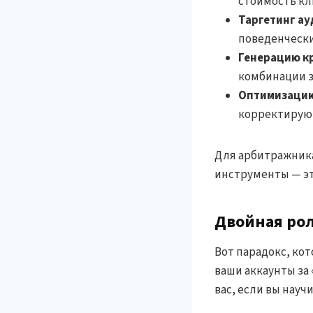
стоимость кл
Таргетинг а
поведенческ
Генерацию к
комбинации з
Оптимизацию
корректируют
Для арбитражника
инструменты — это
Двойная рол
Вот парадокс, ко
ваши аккаунты за 
вас, если вы нау