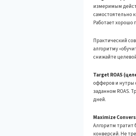
измеримым действ
самостоятельно к
Работает хорошо 
Практический сов
алгоритму «обучи
снижайте целевой
Target ROAS (це
офферов и нутры 
заданном ROAS. Т
дней.
Maximize Convers
Алгоритм тратит
конверсий. Не тр