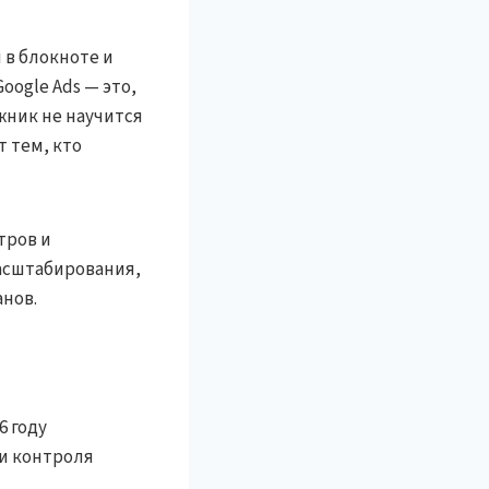
 в блокноте и
oogle Ads — это,
жник не научится
т тем, кто
тров и
асштабирования,
нов.
6 году
ри контроля