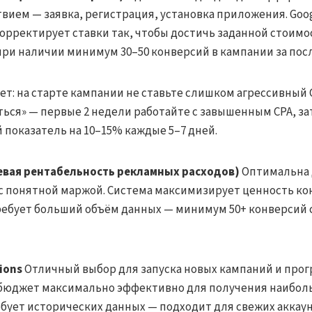
ием — заявка, регистрация, установка приложения. Goo
орректирует ставки так, чтобы достичь заданной стоимо
при наличии минимум 30–50 конверсий в кампании за посл
ет: на старте кампании не ставьте слишком агрессивный 
ться» — первые 2 недели работайте с завышенным CPA, з
 показатель на 10–15% каждые 5–7 дней.
левая рентабельность рекламных расходов)
Оптимальна 
с понятной маржой. Система максимизирует ценность ко
ребует больший объём данных — минимум 50+ конверсий с
ions
Отличный выбор для запуска новых кампаний и прогр
 бюджет максимально эффективно для получения наибол
ебует исторических данных — подходит для свежих аккаун