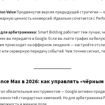
ion Value
Продвинутая версия предыдущей стратегии — 
марную ценность конверсий. Идеально сочетается с Perfo
 для арбитражника:
Smart Bidding работает тем лучше, 
ях вы передаёте в Google. Если вы льёте трафик на белую
ия происходит на офферном лендинге — настройте отсл
r или серверную передачу событий. Чем точнее сигнал, т
mance Max в 2026: как управлять «чёрны
стал обязательным инструментом — Google активно продви
ожностей стандартных кампаний. Но для арбитражника P
можность и минное поле.