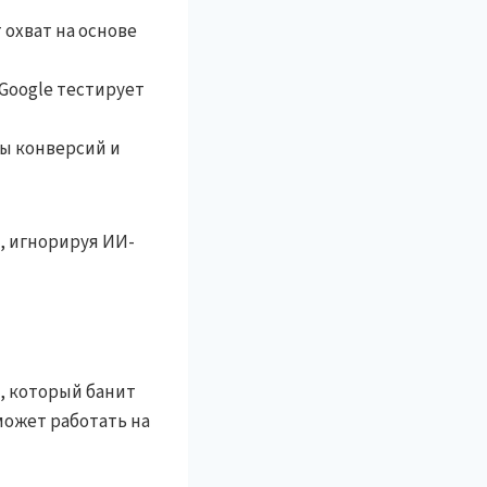
охват на основе
 Google тестирует
ы конверсий и
, игнорируя ИИ-
, который банит
 может работать на