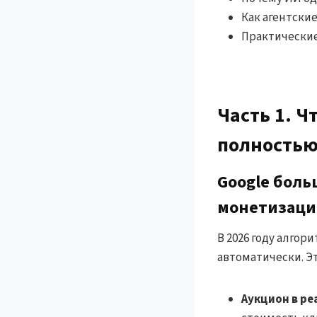
Как агентски
Практические
Часть 1. Ч
полность
Google боль
монетизаци
В 2026 году алго
автоматически. Э
Аукцион в р