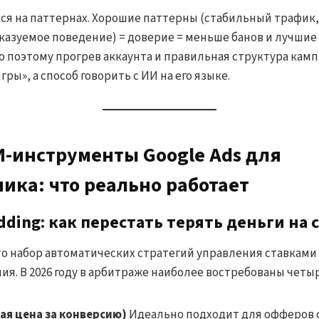
тся на паттернах. Хорошие паттерны (стабильный трафик
казуемое поведение) = доверие = меньше банов и лучшие 
о поэтому прогрев аккаунта и правильная структура камп
гры», а способ говорить с ИИ на его языке.
ИИ-инструменты Google Ads для
ика: что реально работает
idding: как перестать терять деньги на 
это набор автоматических стратегий управления ставками
я. В 2026 году в арбитраже наиболее востребованы четыр
вая цена за конверсию)
Идеально подходит для офферов с