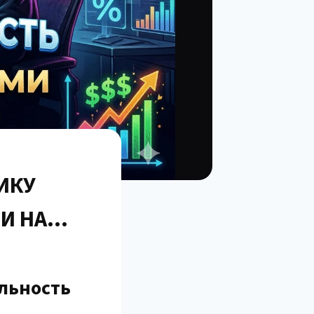
НИКУ
И НА
альность