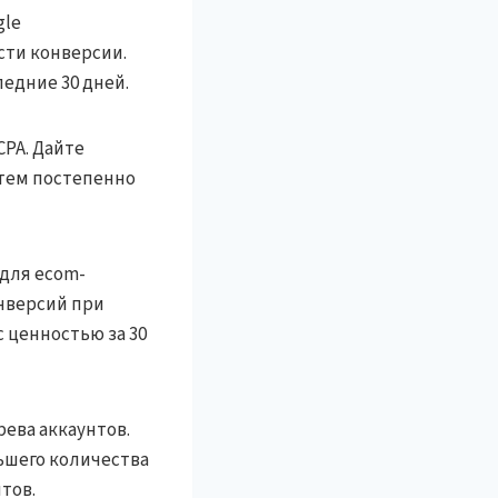
gle
сти конверсии.
едние 30 дней.
CPA. Дайте
атем постепенно
для ecom-
нверсий при
 ценностью за 30
ева аккаунтов.
ьшего количества
тов.