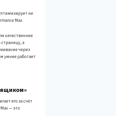
оптимизирует не
rmance Max.
чем качественнее
 страницу, а
еживание через
ем умнее работает
м ящиком»
гает его за счёт
Max — это