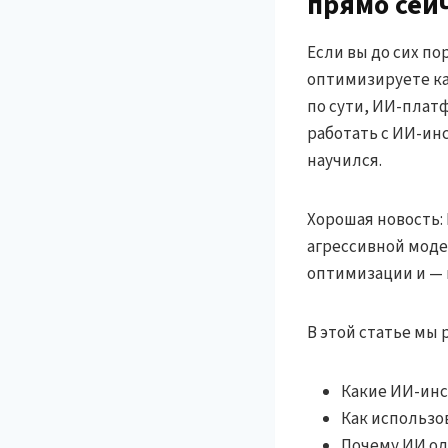
прямо сей
Если вы до сих п
оптимизируете кам
по сути, ИИ-плат
работать с ИИ-ин
научился.
Хорошая новость: 
агрессивной моде
оптимизации и — 
В этой статье мы 
Какие ИИ-инс
Как использо
Почему ИИ од