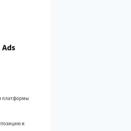
 Ads
ри платформы
 позицию и