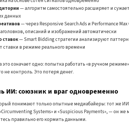
ика на основе сотен сигналов одновременно
удитории
— алгоритм самостоятельно расширяет и сужает 
их данных
реативов
— через Responsive Search Ads и Performance Max
аголовков, описаний и изображений автоматически
 ставок
— Smart Bidding стратегии анализируют паттерн
 ставки в режиме реального времени
 это означает одно: попытка работать «в ручном режиме»
 не контроль. Это потеря денег.
ь ИИ: союзник и враг одновременно
торый понимают только опытные медиабайеры: тот же ИИ
«Circumventing Systems» и «Suspicious Payments», — он же
читесь правильно его кормить данными.