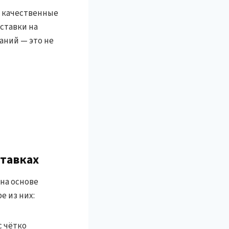
, качественные
ставки на
аний — это не
ставках
 на основе
е из них:
 чётко