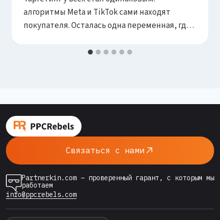
алгоритмы Meta и TikTok сами находят
покупателя. Осталась одна переменная, где
ты реально конкурируешь, — рекламные
креативы. Именно они решают 70%
результата в лентах: остановит ли твой
баннер большой палец, донесёт ли оффер за
полторы секунды и даст ли причину
поверить. Всё остальное — ставки,
аудитории, размещения — алгоритм
выровняет…
Связаться с нами
Partnerkin.com – проверенный гарант, с которым мы
работаем
info@ppcrebels.com