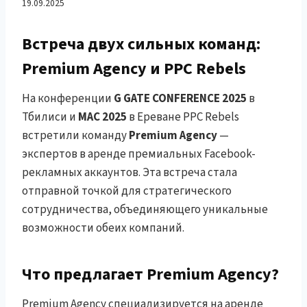
синергия в мире
19.09.2025
рекламных аккаунтов
Встреча двух сильных команд:
Premium Agency и PPC Rebels
На конференции
G GATE CONFERENCE 2025
в
Тбилиси и
MAC 2025
в Ереване PPC Rebels
встретили команду
Premium Agency
—
экспертов в аренде премиальных Facebook-
рекламных аккаунтов. Эта встреча стала
отправной точкой для стратегического
сотрудничества, объединяющего уникальные
возможности обеих компаний.
Что предлагает Premium Agency?
Premium Agency специализируется на аренде