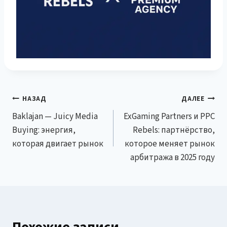
Навигация
НАЗАД
ДАЛЕЕ
Baklajan — Juicy Media
ExGaming Partners и PPC
по
Buying: энергия,
Rebels: партнёрство,
записям
которая двигает рынок
которое меняет рынок
арбитража в 2025 году
Похожие записи