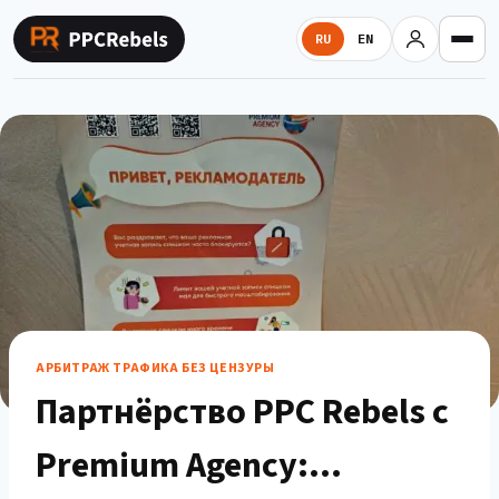
Перейти
к
RU
EN
содержимому
АРБИТРАЖ ТРАФИКА БЕЗ ЦЕНЗУРЫ
Партнёрство PPC Rebels с
Premium Agency: