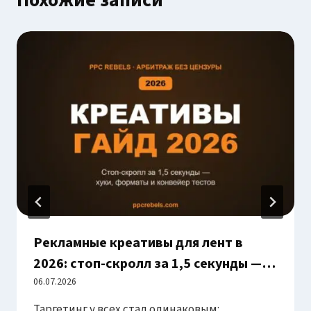
Рекламные креативы для лент в
2026: стоп-скролл за 1,5 секунды —
форматы, хуки и конвейер тестов
06.07.2026
Таргетинг у всех стал одинаковым: