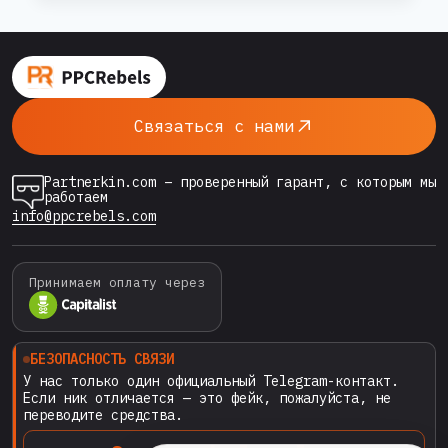
С
AI
платформы умнеют, CPM растёт, аудитории
В
“выгорают” быстрее, чем когда-либо. В этой
2026
среде побеждает тот, кто работает не
ГОДУ:
усерднее, а умнее — и здесь на…
КАК
Связаться с нами
НЕЙРОСЕТИ
МЕНЯЮТ
ПРАВИЛА
Partnerkin.com – проверенный гарант, с которым мы
ИГРЫ
работаем
info@ppcrebels.com
Принимаем оплату через
БЕЗОПАСНОСТЬ СВЯЗИ
У нас только один официальный Telegram-контакт.
Если ник отличается — это фейк, пожалуйста, не
переводите средства.