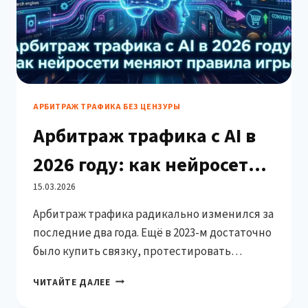
АРБИТРАЖ ТРАФИКА БЕЗ ЦЕНЗУРЫ
Арбитраж трафика с AI в
2026 году: как нейросети
меняют правила игры
15.03.2026
Арбитраж трафика радикально изменился за
последние два года. Ещё в 2023-м достаточно
было купить связку, протестировать
креативы вручную и масштабировать то, что
АРБИТРАЖ
ЧИТАЙТЕ ДАЛЕЕ
конвертит. Сегодня такой подход не даёт
ТРАФИКА
конкурентного преимущества: рекламные