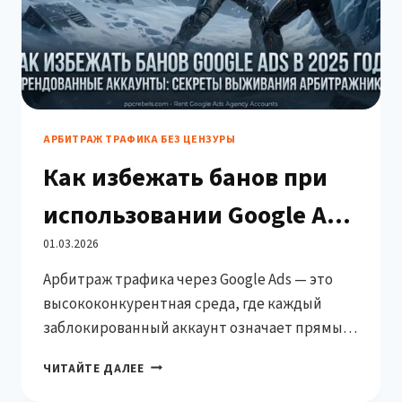
АРБИТРАЖ ТРАФИКА БЕЗ ЦЕНЗУРЫ
Как избежать банов при
использовании Google Ads
Rented Accounts
01.03.2026
Арбитраж трафика через Google Ads — это
высококонкурентная среда, где каждый
заблокированный аккаунт означает прямые
финансовые потери. Использование rented
КАК
ЧИТАЙТЕ ДАЛЕЕ
(арендованных) аккаунтов Google Ads стало
ИЗБЕЖАТЬ
распространённой практикой среди