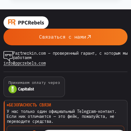
PPC
REBELS:
Новиков, Head of PPC в Tonybet, с которым
СОТРУДНИЧЕСТВО,
мы обсудили перспективы сотрудничества в
РОЖДЕННОЕ
сфере арбитража трафика и
НА
масштабирования рекламных кампаний. Кто
MAC
Связаться с нами
2025
такие Tonybet? Tonybet — это…
В
ЕРЕВАНЕ
Partnerkin.com – проверенный гарант, с которым мы
работаем
info@ppcrebels.com
Принимаем оплату через
БЕЗОПАСНОСТЬ СВЯЗИ
У нас только один официальный Telegram-контакт.
Если ник отличается — это фейк, пожалуйста, не
переводите средства.