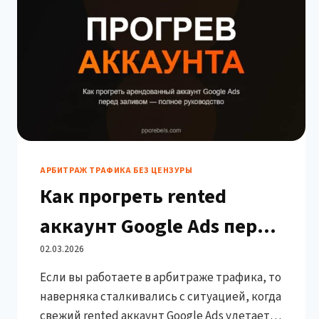
АРБИТРАЖ ТРАФИКА БЕЗ ЦЕНЗУРЫ
Как прогреть rented
аккаунт Google Ads перед
использованием: полное
02.03.2026
Если вы работаете в арбитраже трафика, то
руководство
наверняка сталкивались с ситуацией, когда
свежий rented аккаунт Google Ads улетает в