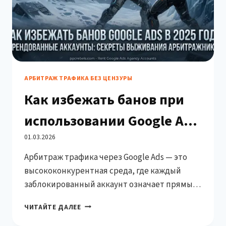
АРБИТРАЖ ТРАФИКА БЕЗ ЦЕНЗУРЫ
Как избежать банов при
использовании Google Ads
Rented Accounts
01.03.2026
Арбитраж трафика через Google Ads — это
высококонкурентная среда, где каждый
заблокированный аккаунт означает прямые
финансовые потери. Использование rented
КАК
ЧИТАЙТЕ ДАЛЕЕ
(арендованных) аккаунтов Google Ads стало
ИЗБЕЖАТЬ
распространённой практикой среди