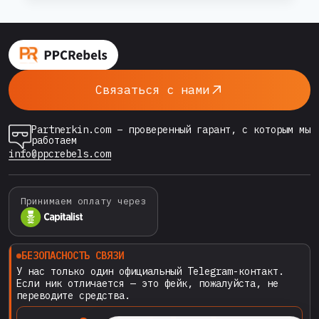
БАНОВ
ПРИ
медиабайеров, однако именно здесь многие
ИСПОЛЬЗОВАНИИ
сталкиваются с внезапными банами. В этой
GOOGLE
статье мы разберём, почему Google банит
ADS
аккаунты, как технически и юридически
RENTED
Связаться с нами
ACCOUNTS
защитить арендованный аккаунт, и что
делать,…
Partnerkin.com – проверенный гарант, с которым мы
работаем
info@ppcrebels.com
Принимаем оплату через
БЕЗОПАСНОСТЬ СВЯЗИ
У нас только один официальный Telegram-контакт.
Если ник отличается — это фейк, пожалуйста, не
переводите средства.