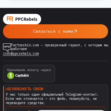
СМЕЛО
ПЛАТИТЬ
идеальным инструментом для
КРИПТОВАЛЮТОЙ
арбитражников и специалистов по трафику
НА
по всему миру. Однако у многих до сих пор
PPCREBELS.COM:
есть один серьёзный барьер: страх потерять
ГАРАНТИЯ
Связаться с нами
ЧЕРЕЗ
деньги при оплате незнакомому сервису….
PARTNERKIN
Partnerkin.com – проверенный гарант, с которым мы
работаем
info@ppcrebels.com
Принимаем оплату через
БЕЗОПАСНОСТЬ СВЯЗИ
У нас только один официальный Telegram-контакт.
Если ник отличается — это фейк, пожалуйста, не
переводите средства.