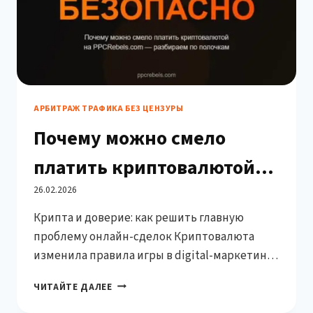
АРБИТРАЖ ТРАФИКА БЕЗ ЦЕНЗУРЫ
Почему можно смело
платить криптовалютой
на PPCRebels.com:
26.02.2026
Крипта и доверие: как решить главную
гарантия через Partnerkin
проблему онлайн-сделок Криптовалюта
изменила правила игры в digital-маркетинге.
Быстрые транзакции без посредников,
ПОЧЕМУ
ЧИТАЙТЕ ДАЛЕЕ
анонимность, отсутствие банковских
МОЖНО
ограничений — всё это делает крипту