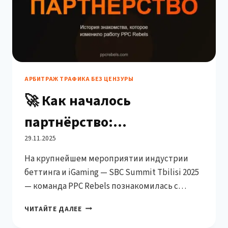
АРБИТРАЖ ТРАФИКА БЕЗ ЦЕНЗУРЫ
🚀 Как началось
партнёрство:
судьбоносная встреча в
29.11.2025
На крупнейшем мероприятии индустрии
Тбилиси – Credexon & PPC
беттинга и iGaming — SBC Summit Tbilisi 2025
Rebels
— команда PPC Rebels познакомилась с
представителями компании Credexon.
🚀
ЧИТАЙТЕ ДАЛЕЕ
Конференция проходила 15–16 октября 2025
КАК
года в Грузии и стала местом, где