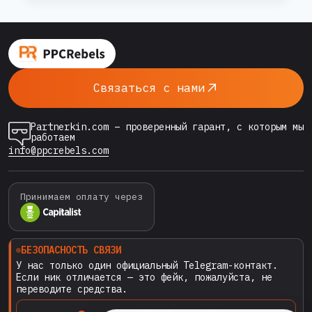
НАЧАЛОСЬ
ПАРТНЁРСТВО:
встречаются инновации, технологии и
СУДЬБОНОСНАЯ
сильные эксперты рынка. Credexon — это
ВСТРЕЧА
динамично развивающаяся компания из
В
Индии, начавшая путь как приложение для
ТБИЛИСИ
Связаться с нами
–
fantasy-gaming, но…
CREDEXON
&
Partnerkin.com – проверенный гарант, с которым мы
PPC
работаем
REBELS
info@ppcrebels.com
Принимаем оплату через
БЕЗОПАСНОСТЬ СВЯЗИ
У нас только один официальный Telegram-контакт.
Если ник отличается — это фейк, пожалуйста, не
переводите средства.