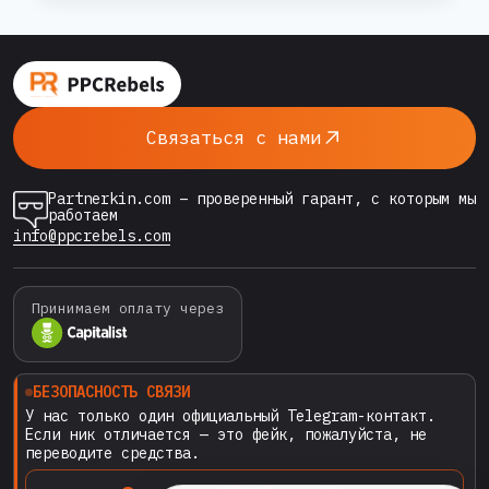
БАНОВ
ПРИ
медиабайеров, однако именно здесь многие
ИСПОЛЬЗОВАНИИ
сталкиваются с внезапными банами. В этой
GOOGLE
статье мы разберём, почему Google банит
ADS
аккаунты, как технически и юридически
RENTED
Связаться с нами
ACCOUNTS
защитить арендованный аккаунт, и что
делать,…
Partnerkin.com – проверенный гарант, с которым мы
работаем
info@ppcrebels.com
Принимаем оплату через
БЕЗОПАСНОСТЬ СВЯЗИ
У нас только один официальный Telegram-контакт.
Если ник отличается — это фейк, пожалуйста, не
переводите средства.