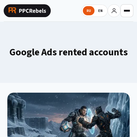
Перейти
к
RU
EN
содержимому
Google Ads rented accounts