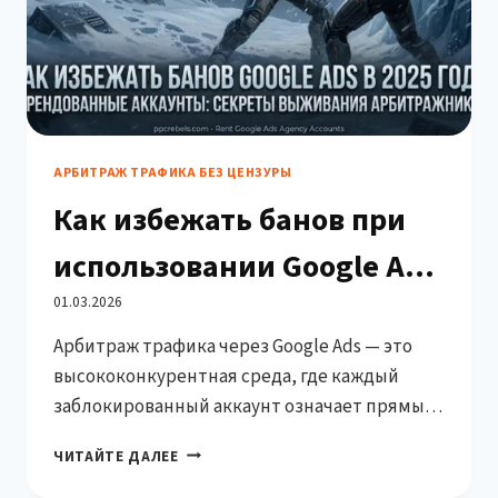
АРБИТРАЖ ТРАФИКА БЕЗ ЦЕНЗУРЫ
Как избежать банов при
использовании Google Ads
Rented Accounts
01.03.2026
Арбитраж трафика через Google Ads — это
высококонкурентная среда, где каждый
заблокированный аккаунт означает прямые
финансовые потери. Использование rented
КАК
ЧИТАЙТЕ ДАЛЕЕ
(арендованных) аккаунтов Google Ads стало
ИЗБЕЖАТЬ
распространённой практикой среди