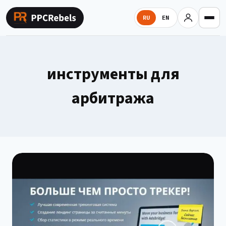
Перейти
к
RU
EN
содержимому
инструменты для
арбитража