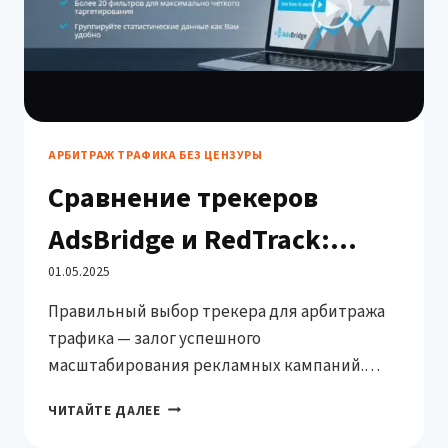
АРБИТРАЖ ТРАФИКА БЕЗ ЦЕНЗУРЫ
Сравнение трекеров
AdsBridge и RedTrack:
какой инструмент
01.05.2025
Правильный выбор трекера для арбитража
выбрать арбитражнику в
трафика — залог успешного
2025 ?
масштабирования рекламных кампаний.
Сегодня мы сравним два популярных
СРАВНЕНИЕ
ЧИТАЙТЕ ДАЛЕЕ
сервиса: AdsBridge и RedTrack, которые
ТРЕКЕРОВ
широко используются в партнёрском