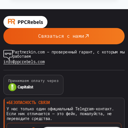
ADSBRIDGE
И
маркетинге и арбитраже. 🚀 AdsBridge —
REDTRACK:
облачный трекер с конструктором
КАКОЙ
лендингов 🔗 Перейти на сайт AdsBridge
ИНСТРУМЕНТ
AdsBridge — это мощная платформа для
ВЫБРАТЬ
Связаться с нами
АРБИТРАЖНИКУ
трекинга, анализа и A/B тестирования,
В
особенно полезная…
2025
Partnerkin.com – проверенный гарант, с которым мы
?
работаем
info@ppcrebels.com
Принимаем оплату через
БЕЗОПАСНОСТЬ СВЯЗИ
У нас только один официальный Telegram-контакт.
Если ник отличается — это фейк, пожалуйста, не
переводите средства.