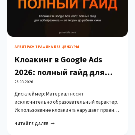
АРБИТРАЖ ТРАФИКА БЕЗ ЦЕНЗУРЫ
Клоакинг в Google Ads
2026: полный гайд для
арбитражника — от
26.03.2026
Дисклеймер: Материал носит
теории до рабочего сетапа
исключительно образовательный характер.
Использование клоакинга нарушает правила
Google Ads и может привести к бану аккаунта.
КЛОАКИНГ
ЧИТАЙТЕ ДАЛЕЕ
Март 2026-го. Вы сидите перед экраном и
В
смотрите на очередной «Ваш аккаунт