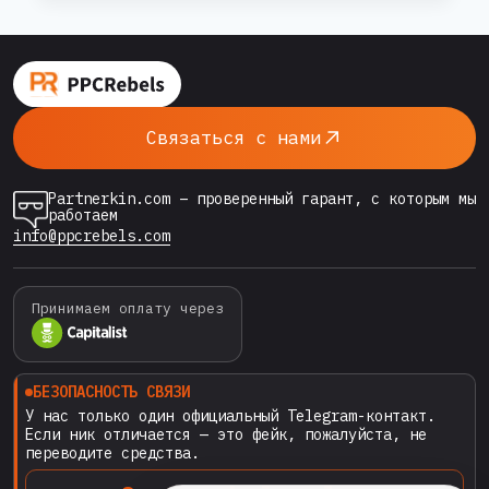
GOOGLE
ADS
приостановлен». Знакомо? Тогда добро
2026:
пожаловать — сегодня разбираем клоакинг в
ПОЛНЫЙ
Google Ads от А до Я: что это, как работает,
ГАЙД
почему большинство делает это
ДЛЯ
Связаться с нами
АРБИТРАЖНИКА
неправильно,…
—
ОТ
Partnerkin.com – проверенный гарант, с которым мы
ТЕОРИИ
работаем
ДО
info@ppcrebels.com
РАБОЧЕГО
СЕТАПА
Принимаем оплату через
БЕЗОПАСНОСТЬ СВЯЗИ
У нас только один официальный Telegram-контакт.
Если ник отличается — это фейк, пожалуйста, не
переводите средства.