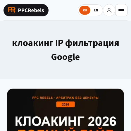
Перейти
к
RU
EN
содержимому
клоакинг IP фильтрация
Google