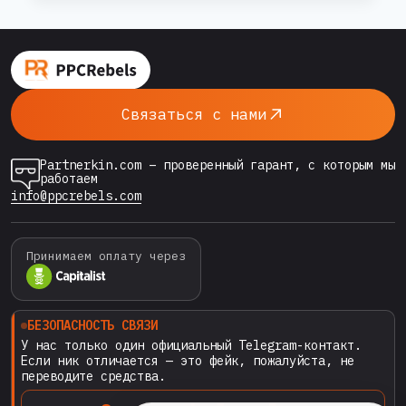
GOOGLE
ADS
приостановлен». Знакомо? Тогда добро
2026:
пожаловать — сегодня разбираем клоакинг в
ПОЛНЫЙ
Google Ads от А до Я: что это, как работает,
ГАЙД
почему большинство делает это
ДЛЯ
Связаться с нами
АРБИТРАЖНИКА
неправильно,…
—
ОТ
Partnerkin.com – проверенный гарант, с которым мы
ТЕОРИИ
работаем
ДО
info@ppcrebels.com
РАБОЧЕГО
СЕТАПА
Принимаем оплату через
БЕЗОПАСНОСТЬ СВЯЗИ
У нас только один официальный Telegram-контакт.
Если ник отличается — это фейк, пожалуйста, не
переводите средства.