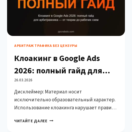
АРБИТРАЖ ТРАФИКА БЕЗ ЦЕНЗУРЫ
Клоакинг в Google Ads
2026: полный гайд для
арбитражника — от
26.03.2026
Дисклеймер: Материал носит
теории до рабочего сетапа
исключительно образовательный характер.
Использование клоакинга нарушает правила
Google Ads и может привести к бану аккаунта.
КЛОАКИНГ
ЧИТАЙТЕ ДАЛЕЕ
Март 2026-го. Вы сидите перед экраном и
В
смотрите на очередной «Ваш аккаунт