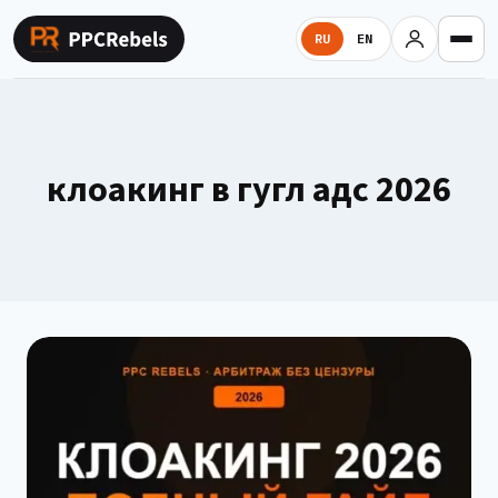
Перейти
к
RU
EN
содержимому
клоакинг в гугл адс 2026