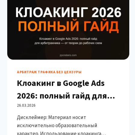
АРБИТРАЖ ТРАФИКА БЕЗ ЦЕНЗУРЫ
Клоакинг в Google Ads
2026: полный гайд для
арбитражника — от
26.03.2026
Дисклеймер: Материал носит
теории до рабочего
исключительно образовательный
сетапа
характер. Использование клоакинга