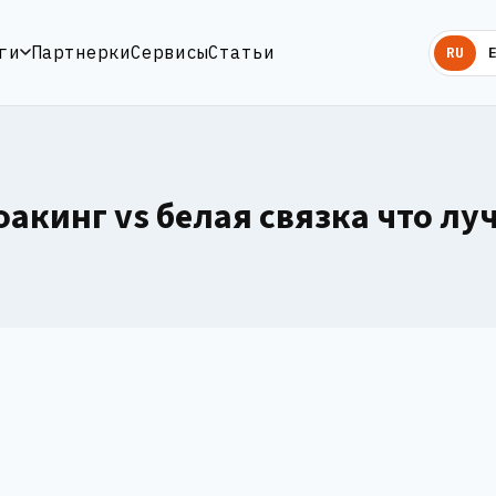
ги
Партнерки
Сервисы
Статьи
RU
оакинг vs белая связка что лу