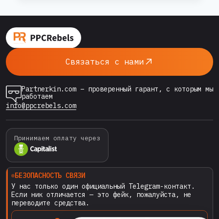
СМЕЛО
ПЛАТИТЬ
идеальным инструментом для
КРИПТОВАЛЮТОЙ
арбитражников и специалистов по трафику
НА
по всему миру. Однако у многих до сих пор
PPCREBELS.COM:
есть один серьёзный барьер: страх потерять
ГАРАНТИЯ
Связаться с нами
ЧЕРЕЗ
деньги при оплате незнакомому сервису….
PARTNERKIN
Partnerkin.com – проверенный гарант, с которым мы
работаем
info@ppcrebels.com
Принимаем оплату через
БЕЗОПАСНОСТЬ СВЯЗИ
У нас только один официальный Telegram-контакт.
Если ник отличается — это фейк, пожалуйста, не
переводите средства.