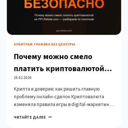
АРБИТРАЖ ТРАФИКА БЕЗ ЦЕНЗУРЫ
Почему можно смело
платить криптовалютой
на PPCRebels.com:
26.02.2026
Крипта и доверие: как решить главную
гарантия через Partnerkin
проблему онлайн-сделок Криптовалюта
изменила правила игры в digital-маркетинге.
Быстрые транзакции без посредников,
ПОЧЕМУ
ЧИТАЙТЕ ДАЛЕЕ
анонимность, отсутствие банковских
МОЖНО
ограничений — всё это делает крипту