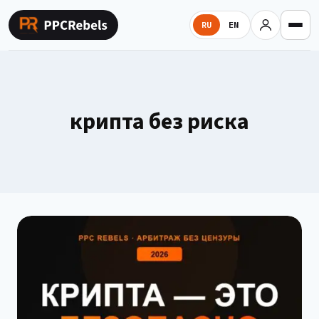
Перейти
к
RU
EN
содержимому
крипта без риска