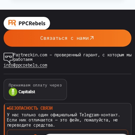
МОДЕРАЦИЮ
В
конкретные рабочие стратегии: как пройти
GOOGLE
проверку, удержать аккаунт,
ADS
масштабироваться и почему трастовые
В
агентские аккаунты стали must-have для
2026
Связаться с нами
ГОДУ
серьёзных игроков. Как работает модерация
И
Google Ads в…
КРУТИТЬ
Partnerkin.com – проверенный гарант, с которым мы
БОЛЬШИЕ
работаем
ОБЪЁМЫ
info@ppcrebels.com
ТРАФИКА
Принимаем оплату через
БЕЗОПАСНОСТЬ СВЯЗИ
У нас только один официальный Telegram-контакт.
Если ник отличается — это фейк, пожалуйста, не
переводите средства.