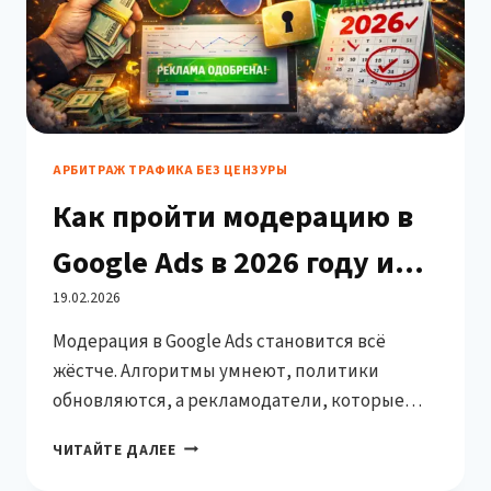
АРБИТРАЖ ТРАФИКА БЕЗ ЦЕНЗУРЫ
Как пройти модерацию в
Google Ads в 2026 году и
крутить большие объёмы
19.02.2026
Модерация в Google Ads становится всё
трафика
жёстче. Алгоритмы умнеют, политики
обновляются, а рекламодатели, которые
работают с большими бюджетами,
КАК
ЧИТАЙТЕ ДАЛЕЕ
сталкиваются с блокировками даже при
ПРОЙТИ
вполне легальных офферах. В этой статье —