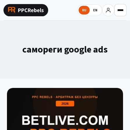
Перейти
к
RU
EN
содержимому
самореги google ads