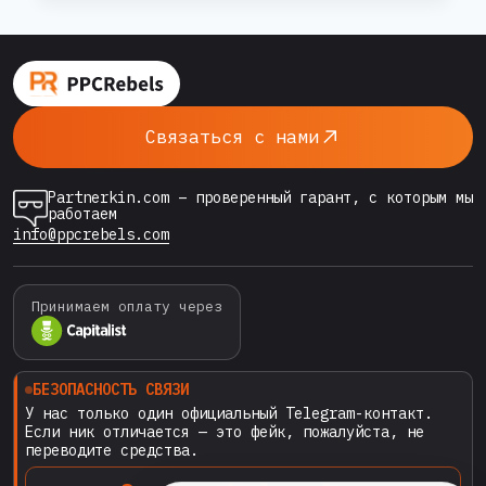
PPC
REBELS
встретили лидеров индустрии, но и
—
заключили важнейшее партнерство с
ПАРТНЕРСТВО,
Betlive.com — компанией, которая уже
КОТОРОЕ
вызывает фурор в мире ставок и онлайн-
ИЗМЕНИТ
Связаться с нами
ПРАВИЛА
развлечений. 🚀 Почему Betlive.com…
ИГРЫ
В
Partnerkin.com – проверенный гарант, с которым мы
GOOGLE
работаем
ADS
info@ppcrebels.com
Принимаем оплату через
БЕЗОПАСНОСТЬ СВЯЗИ
У нас только один официальный Telegram-контакт.
Если ник отличается — это фейк, пожалуйста, не
переводите средства.