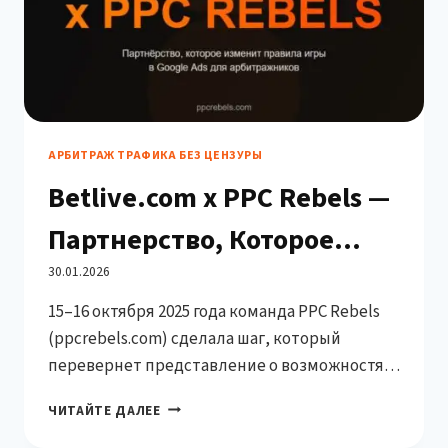
АРБИТРАЖ ТРАФИКА БЕЗ ЦЕНЗУРЫ
Betlive.com x PPC Rebels —
Партнерство, Которое
Изменит Правила Игры в
30.01.2026
15–16 октября 2025 года команда PPC Rebels
Google Ads
(ppcrebels.com) сделала шаг, который
перевернет представление о возможностях
Google Ads в гемблинге и performance-
BETLIVE.COM
ЧИТАЙТЕ ДАЛЕЕ
маркетинге. На престижной конференции
X
SBC SUMMIT Georgia, Tbilisi мы не только