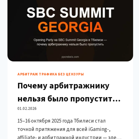
АРБИТРАЖ ТРАФИКА БЕЗ ЦЕНЗУРЫ
Почему арбитражнику
нельзя было пропустить
Opening Party на SBC
01.02.2026
15–16 октября 2025 года Тбилиси стал
Summit Georgia в Тбилиси
точкой притяжения для всей iGaming-,
affiliate- и арбитражной индустрии — здесь