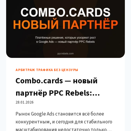
АРБИТРАЖ ТРАФИКА БЕЗ ЦЕНЗУРЫ
Combo.cards — новый
партнёр PPC Rebels:
платёжные решения,
28.01.2026
Рынок Google Ads становится всё более
которые ускоряют рост
конкурентным, и сегодня для стабильного
Google Ads
масштабирования недостаточно только