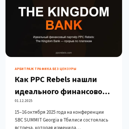
АРБИТРАЖ ТРАФИКА БЕЗ ЦЕНЗУРЫ
Как PPC Rebels нашли
идеального финансового
партнёра: The Kingdom
01.12.2025
15–16 октября 2025 года на конференции
Bank — прорыв после SBC
SBC SUMMIT Georgia в Тбилиси состоялась
SUMMIT Georgia 2025
встреча, которая изменила