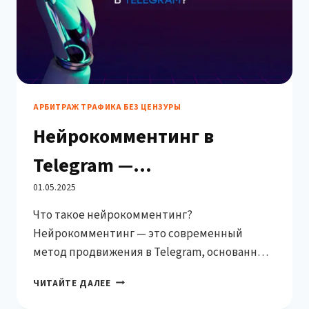
АРБИТРАЖ ТРАФИКА БЕЗ ЦЕНЗУРЫ
Нейрокомментинг в
Telegram —
инновационный способ
01.05.2025
Что такое нейрокомментинг?
продвижения каналов
Нейрокомментинг — это современный
метод продвижения в Telegram, основанный
на использовании искусственного
НЕЙРОКОММЕНТИНГ
ЧИТАЙТЕ ДАЛЕЕ
интеллекта. Система автоматически
В
генерирует осмысленные, естественные и