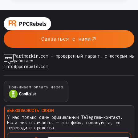
TELEGRAM
—
вовлекающие комментарии к постам,
ИННОВАЦИОННЫЙ
имитируя активность живой аудитории. Это
СПОСОБ
позволяет увеличить охваты, привлечь
ПРОДВИЖЕНИЯ
новых подписчиков и повысить лояльность
КАНАЛОВ
Связаться с нами
к бренду или каналу. Как работает
нейрокомментинг? Искусственный
Partnerkin.com – проверенный гарант, с которым мы
интеллект анализирует содержание поста и
работаем
создает релевантный…
info@ppcrebels.com
Принимаем оплату через
БЕЗОПАСНОСТЬ СВЯЗИ
У нас только один официальный Telegram-контакт.
Если ник отличается — это фейк, пожалуйста, не
переводите средства.