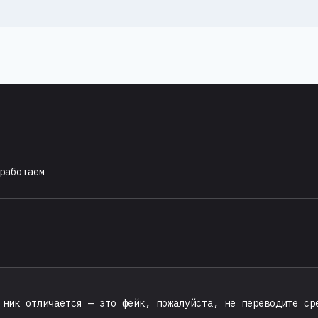
PMax сейчас — пока конкуренты
игнорируют эту тему — получат
несправедливое преимущество.
Разбираем всё: от теории до
работающих схем сетапа. 1. Что
такое Performance Max и почему
это важно для медиабайера
Performance Max (PMax) —…
работаем
 ник отличается — это фейк, пожалуйста, не переводите ср