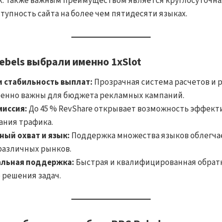
ок. Также важным преимуществом является круглосуточн
тупность сайта на более чем пятидесяти языках.
ebels выбрали именно 1xSlot
 стабильность выплат:
Прозрачная система расчетов и 
енно важны для бюджета рекламных кампаний.
миссия:
До 45 % RevShare открывает возможность эффект
ния трафика.
ый охват и язык:
Поддержка множества языков облегч
различных рынков.
льная поддержка:
Быстрая и квалифицированная обратн
 решения задач.