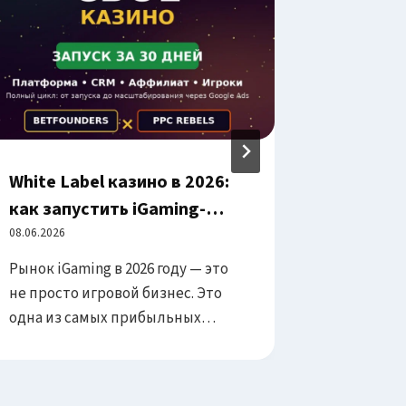
White Label казино в 2026:
🚀 Сек
как запустить iGaming-
арбитр
бизнес на платформе
08.06.2026
покорят
01.09.2025
BetFounders и привлечь
вертика
Рынок iGaming в 2026 году — это
🎯 В арб
игроков через Google Ads
первый 
не просто игровой бизнес. Это
святых пр
одна из самых прибыльных
играть «
индустрий на планете с
недели и
оборотом свыше $120
тесты, ч
миллиардов в год. Однако
рынок ра