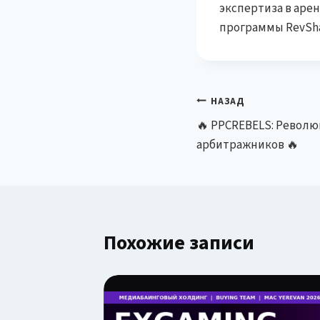
экспертиза в арен
программы RevSha
Навигация
НАЗАД
🔥 PPCREBELS: Революц
по
арбитражников 🔥
записям
Похожие записи