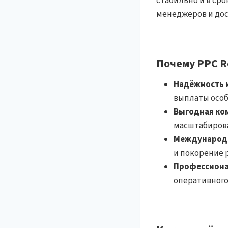
стабильно и в ср
менеджеров и дос
Почему PPC R
Надёжность и
выплаты особ
Выгодная ко
масштабирова
Международн
и покорение 
Профессиона
оперативного