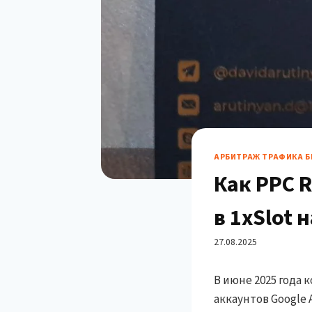
АРБИТРАЖ ТРАФИКА Б
Как PPC 
в 1xSlot 
успешног
27.08.2025
В июне 2025 года 
аккаунтов Google