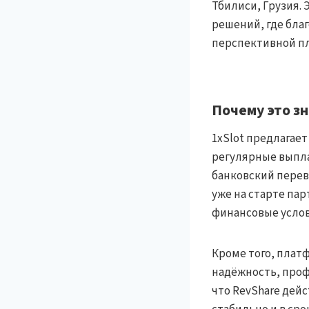
Тбилиси, Грузия.
решений, где бла
перспективной пл
Почему это з
1xSlot предлагае
регулярные выпла
банковский перево
уже на старте па
финансовые услов
Кроме того, плат
надёжность, проф
что RevShare дей