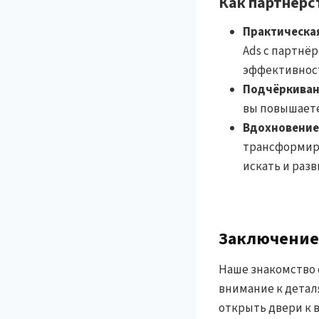
Как партнёрст
Практическая
Ads с партнё
эффективнос
Подчёркивани
вы повышаете
Вдохновение
трансформиро
искать и раз
Заключение
Наше знакомство
внимание к детал
открыть двери к в