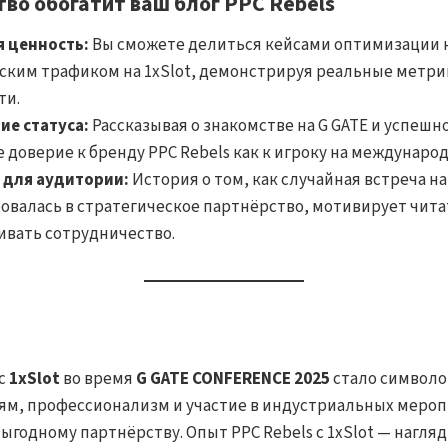
во обогатит ваш блог PPC Rebels
 ценность:
Вы сможете делиться кейсами оптимизации 
рским трафиком на 1xSlot, демонстрируя реальные метри
ти.
е статуса:
Рассказывая о знакомстве на G GATE и успешн
 доверие к бренду PPC Rebels как к игроку на международ
 для аудитории:
История о том, как случайная встреча 
валась в стратегическое партнёрство, мотивирует чита
вивать сотрудничество.
 с
1xSlot
во время
G GATE CONFERENCE 2025
стало символом
ям, профессионализм и участие в индустриальных мероп
ыгодному партнёрству. Опыт PPC Rebels с 1xSlot — нагля