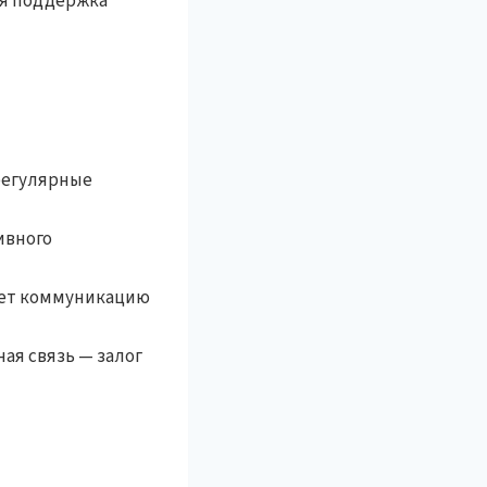
ая поддержка
регулярные
ивного
ает коммуникацию
ая связь — залог