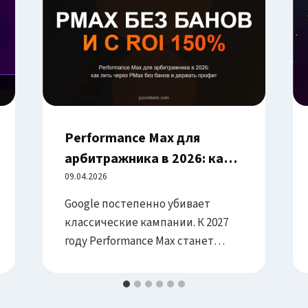
Performance Max для
арбитражника в 2026: как
лить через PMax без банов
09.04.2026
и с ROI 150%+
Google постепенно убивает
классические кампании. К 2027
году Performance Max станет
основным форматом в
экосистеме Google Ads.
Арбитражники, которые освоят