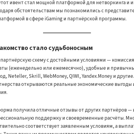
 Этот ивент стал мощной платформой для нетворкинга и
годаря обстоятельствам мы познакомились с представи
атформой в сфере iGaming и партнёрской программы.
накомство стало судьбоносным
т партнёрскую схему с достойными условиями — комиссия
ты (еженедельно или ежемесячно), удобные и привычн
д, Neteller, Skrill, WebMoney, QIWI, Yandex.Money и другие
ртнерства открываются реальные экономические выгоды
ия.
форма получила отличные отзывы от других партнёров — 
ессиональную поддержку и своевременные расчёты. Мн
ствительно соответствует заявленным условиям, а выпл