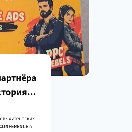
партнёра
стория
овых агентских
 CONFERENCE
в