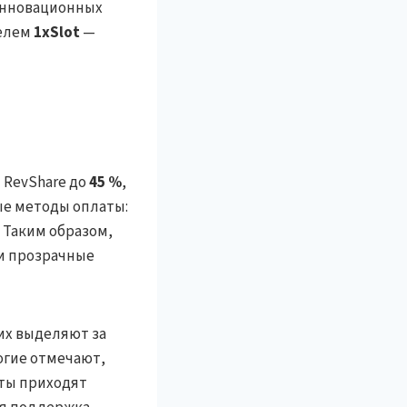
 инновационных
телем
1xSlot
—
 RevShare до
45 %
,
ые методы оплаты:
. Таким образом,
 и прозрачные
их выделяют за
огие отмечают,
аты приходят