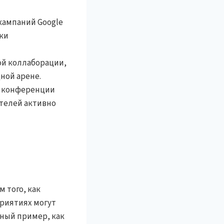
кампаний Google
ки
ой коллаборации,
ной арене.
на конференции
телей активно
 того, как
риятиях могут
дный пример, как