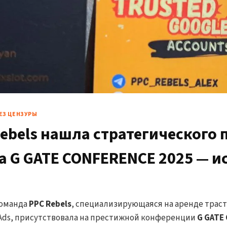
ЕЗ ЦЕНЗУРЫ
Rebels нашла стратегического 
на G GATE CONFERENCE 2025 — и
о соединения
команда
PPC Rebels
, специализирующаяся на аренде траст
 Ads, присутствовала на престижной конференции
G GATE