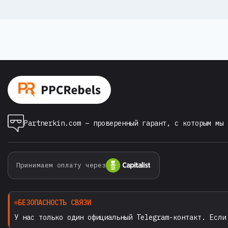
ах
познакомился на MAC Affiliate
NFERENCE
Conference Ереван 2026.
 2025 в
но там
ром —
рая
нные
…
Partnerkin.com – проверенный гарант, с которым мы 
Принимаем оплату через
БЕЗОПАСНОСТЬ СВЯЗИ
У нас только один официальный Telegram-контакт. Если