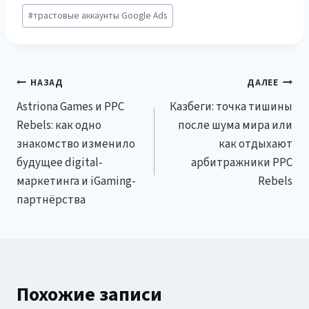
#
трастовые аккаунты Google Ads
Навигация
НАЗАД
ДАЛЕЕ
Astriona Games и PPC
Казбеги: точка тишины
по
Rebels: как одно
после шума мира или
записям
знакомство изменило
как отдыхают
будущее digital-
арбитражники PPC
маркетинга и iGaming-
Rebels
партнёрства
Похожие записи