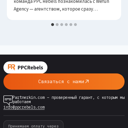
команда PPC Rebels познакомилась с Wefun
Agency — агентством, которое сразу
привлекло наше внимание своим
нестандартным подходом к Meta-рекламе и
высоким уровнем экспертизы. Сегодня мы
рады объявить о начале стратегического
партнёрства, которое открывает новые
горизонты для обеих сторон. Кто такие Wefun
Agency? Wefun Agency — это команда
профессионалов…
Связаться с нами
Partnerkin.com – проверенный гарант, с которым мы
работаем
info@ppcrebels.com
Принимаем оплату через