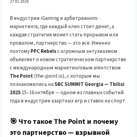
изменит правила игры в
27.01.2026
iGaming маркетинге (и
В индустрии iGaming и арбитражного
маркетинга, где каждый клик стоит денег, а
почему PPC Rebels теперь
каждая стратегия может стать прорывом или
провалом, партнерство — это всё. Именно
не остановить)
поэтому
PPC Rebels
с огромным энтузиазмом
объявляет о новом стратегическом партнерстве
с международным маркетинговым агентством
The Point
(the-point.io), с которым мы
познакомились на
SBC SUMMIT Georgia — Tbilisi
2025
15–16 октября — одном из главных событий
года в индустрии азартных игр и ставок на спорт.
🎯 Что такое
The Point
и почему
это партнерство — взрывной