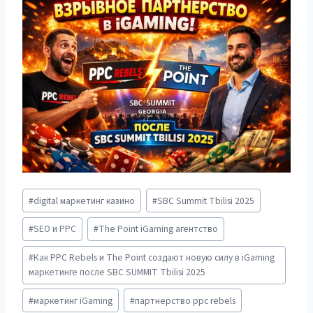
Метки
#
digital маркетинг казино
#
SBC Summit Tbilisi 2025
записи:
#
SEO и PPC
#
The Point iGaming агентство
#
Как PPC Rebels и The Point создают новую силу в iGaming
маркетинге после SBC SUMMIT Tbilisi 2025
#
маркетинг iGaming
#
партнерство ppc rebels