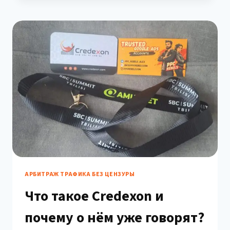
НЕЛЬЗЯ
БЫЛО
неформальным пространством, где реально
ПРОПУСТИТЬ
решаются вопросы, заключаются
OPENING
партнёрства и рождаются инсайты. Команда
PARTY
PPC Rebels (ppcrebels.com)…
НА
SBC
SUMMIT
GEORGIA
В
ТБИЛИСИ
АРБИТРАЖ ТРАФИКА БЕЗ ЦЕНЗУРЫ
Что такое Credexon и
почему о нём уже говорят?