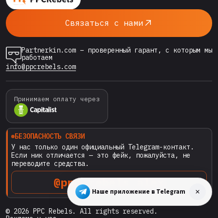
The Point (the-point.io), с которым мы
SBC
познакомились на SBC SUMMIT Georgia —
SUMMIT
Связаться с нами
TBILISI
Tbilisi 2025 15–16 октября…
2025
ИЗМЕНИТ
Partnerkin.com – проверенный гарант, с которым мы
ПРАВИЛА
работаем
ИГРЫ
info@ppcrebels.com
В
IGAMING
МАРКЕТИНГЕ
Принимаем оплату через
(И
ПОЧЕМУ
PPC
REBELS
БЕЗОПАСНОСТЬ СВЯЗИ
ТЕПЕРЬ
У нас только один официальный Telegram-контакт.
Если ник отличается — это фейк, пожалуйста, не
НЕ
переводите средства.
ОСТАНОВИТЬ)
@ppc_rebels_alex
Наше приложение в Telegram
© 2026 PPC Rebels. All rights reserved.