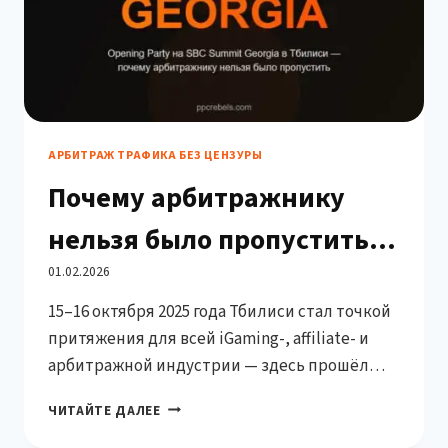
АРБИТРАЖ ТРАФИКА БЕЗ ЦЕНЗУРЫ
Почему арбитражнику
нельзя было пропустить
Opening Party на SBC
01.02.2026
15–16 октября 2025 года Тбилиси стал точкой
Summit Georgia в Тбилиси
притяжения для всей iGaming-, affiliate- и
арбитражной индустрии — здесь прошёл
SBC Summit Tbilisi. Но если дневная часть —
ПОЧЕМУ
ЧИТАЙТЕ ДАЛЕЕ
это цифры, воронки и стратегии, то Opening
АРБИТРАЖНИКУ
Party в Stamba Hotel стало тем самым