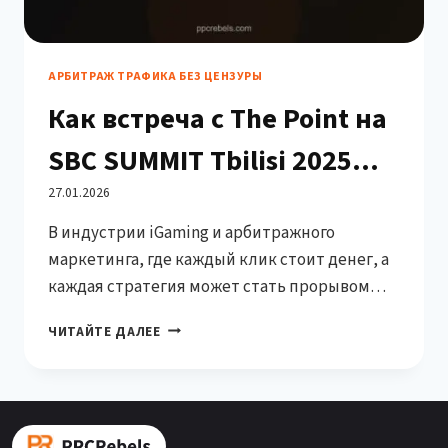
АРБИТРАЖ ТРАФИКА БЕЗ ЦЕНЗУРЫ
Как встреча с The Point на
SBC SUMMIT Tbilisi 2025
изменит правила игры в
27.01.2026
В индустрии iGaming и арбитражного
iGaming маркетинге (и
маркетинга, где каждый клик стоит денег, а
почему PPC Rebels теперь
каждая стратегия может стать прорывом
или провалом, партнерство — это всё.
не остановить)
КАК
ЧИТАЙТЕ ДАЛЕЕ
Именно поэтому PPC Rebels с огромным
ВСТРЕЧА
энтузиазмом объявляет о новом
С
THE
стратегическом партнерстве с
POINT
международным маркетинговым агентством
НА