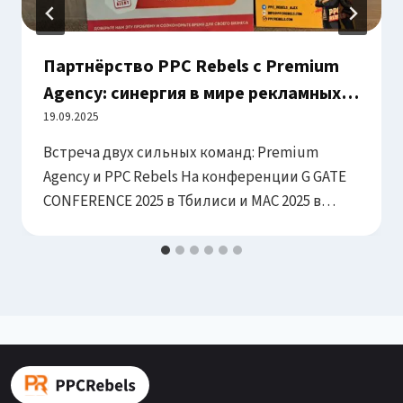
Партнёрство PPC Rebels с Premium
Agency: синергия в мире рекламных
аккаунтов
19.09.2025
Встреча двух сильных команд: Premium
Agency и PPC Rebels На конференции G GATE
CONFERENCE 2025 в Тбилиси и MAC 2025 в
Ереване PPC Rebels встретили команду
Premium Agency — экспертов в аренде
премиальных Facebook-рекламных
аккаунтов. Эта встреча стала отправной
точкой для стратегического
сотрудничества, объединяющего
уникальные возможности обеих компаний.
Что предлагает Premium Agency? Premium