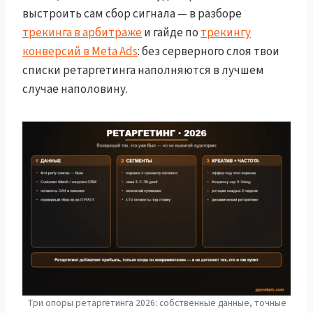
выстроить сам сбор сигнала — в разборе
трекинга в арбитраже
и гайде по
трекингу
конверсий в Meta Ads
: без серверного слоя твои
списки ретаргетинга наполняются в лучшем
случае наполовину.
Три опоры ретаргетинга 2026: собственные данные, точные