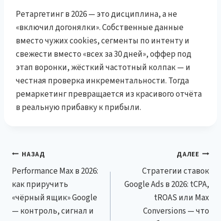
Ретаргетинг в 2026 — это дисциплина, а не
«включил догонялки». Собственные данные
вместо чужих cookies, сегменты по интенту и
свежести вместо «всех за 30 дней», оффер под
этап воронки, жёсткий частотный колпак — и
честная проверка инкрементальности. Тогда
ремаркетинг превращается из красивого отчёта
в реальную прибавку к прибыли.
Навигация
НАЗАД
ДАЛЕЕ
Performance Max в 2026:
Стратегии ставок
по
как приручить
Google Ads в 2026: tCPA,
записям
«чёрный ящик» Google
tROAS или Max
— контроль, сигнал и
Conversions — что