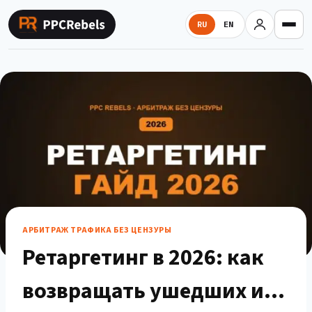
Перейти
к
RU
EN
содержимому
АРБИТРАЖ ТРАФИКА БЕЗ ЦЕНЗУРЫ
Ретаргетинг в 2026: как
возвращать ушедших и