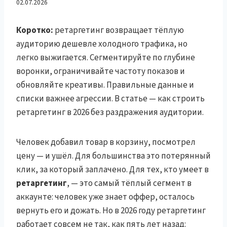
не выжигать аудиторию
02.07.2026
— данные, сегменты,
Коротко:
ретаргетинг возвращает тёплую
аудиторию дешевле холодного трафика, но
частота
легко выжигается. Сегментируйте по глубине
воронки, ограничивайте частоту показов и
обновляйте креативы. Правильные данные и
списки важнее агрессии. В статье — как строить
ретаргетинг в 2026 без раздражения аудитории.
Человек добавил товар в корзину, посмотрел
цену — и ушёл. Для большинства это потерянный
клик, за который заплачено. Для тех, кто умеет в
ретаргетинг
, — это самый тёплый сегмент в
аккаунте: человек уже знает оффер, осталось
вернуть его и дожать. Но в 2026 году ретаргетинг
работает совсем не так, как пять лет назад: