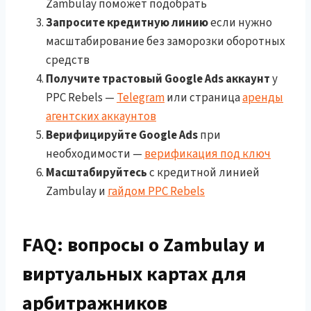
Zambulay поможет подобрать
Запросите кредитную линию
если нужно
масштабирование без заморозки оборотных
средств
Получите трастовый Google Ads аккаунт
у
PPC Rebels —
Telegram
или страница
аренды
агентских аккаунтов
Верифицируйте Google Ads
при
необходимости —
верификация под ключ
Масштабируйтесь
с кредитной линией
Zambulay и
гайдом PPC Rebels
FAQ: вопросы о Zambulay и
виртуальных картах для
арбитражников