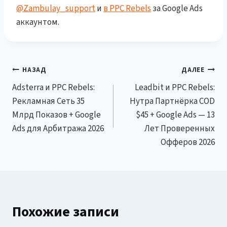
@Zambulay_support
и
в PPC Rebels
за Google Ads
аккаунтом.
Навигация
НАЗАД
ДАЛЕЕ
Adsterra и PPC Rebels:
Leadbit и PPC Rebels:
по
Рекламная Сеть 35
Нутра Партнёрка COD
записям
Млрд Показов + Google
$45 + Google Ads — 13
Ads для Арбитража 2026
Лет Проверенных
Офферов 2026
Похожие записи