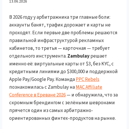
с Кредитом $300K +
13.06.2026
Google Ads в 2026
В 2026 году у арбитражника три главные боли:
аккаунты банят, трафик дорожает и карты не
проходят. Если первые две проблемы решаются
правильной инфраструктурой рекламных
кабинетов, то третья — карточная — требует
отдельного инструмента.
Zambulay
решает
именно её: виртуальные карты от $3, без KYC, с
кредитными линиями до $300,000 и поддержкой
Apple Pay/Google Pay. Команда
PPC Rebels
познакомилась с Zambulay на
MAC Affiliate
Conference в Ереване 2026
— и обнаружила, что за
скромным брендингом с зелёными шевронами
прячется один из самых арбитражно-
ориентированных финтех-продуктов на рынке.