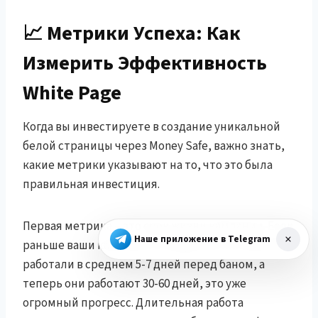
📈 Метрики Успеха: Как
Измерить Эффективность
White Page
Когда вы инвестируете в создание уникальной
белой страницы через Money Safe, важно знать,
какие метрики указывают на то, что это была
правильная инвестиция.
Первая метрика – это срок жизни кампании. Если
Наше приложение в Telegram
раньше ваши кампании в Google Ads или Meta Ads
работали в среднем 5-7 дней перед баном, а
теперь они работают 30-60 дней, это уже
огромный прогресс. Длительная работа