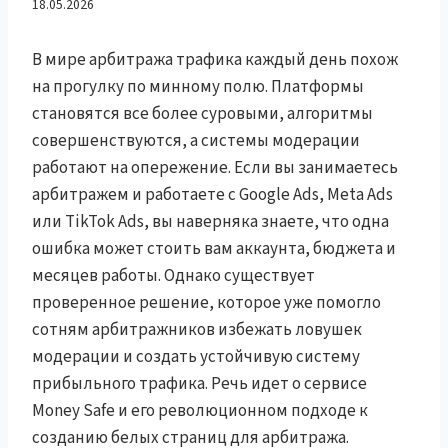
Money Safe Спасает
18.05.2026
Арбитражников от Банов
В мире арбитража трафика каждый день похож
на прогулку по минному полю. Платформы
и Модерации
становятся все более суровыми, алгоритмы
совершенствуются, а системы модерации
работают на опережение. Если вы занимаетесь
арбитражем и работаете с Google Ads, Meta Ads
или TikTok Ads, вы наверняка знаете, что одна
ошибка может стоить вам аккаунта, бюджета и
месяцев работы. Однако существует
проверенное решение, которое уже помогло
сотням арбитражников избежать ловушек
модерации и создать устойчивую систему
прибыльного трафика. Речь идет о сервисе
Money Safe и его революционном подходе к
созданию белых страниц для арбитража.