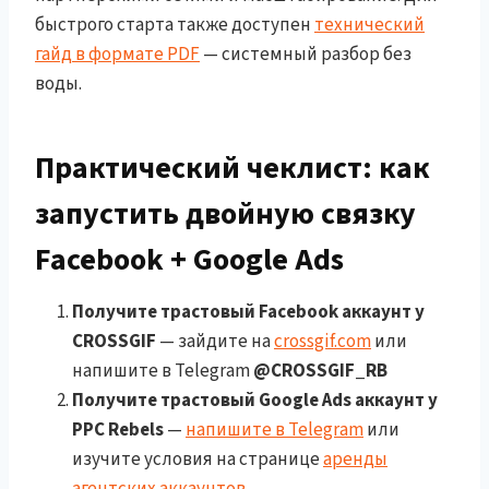
быстрого старта также доступен
технический
гайд в формате PDF
— системный разбор без
воды.
Практический чеклист: как
запустить двойную связку
Facebook + Google Ads
Получите трастовый Facebook аккаунт у
CROSSGIF
— зайдите на
crossgif.com
или
напишите в Telegram
@CROSSGIF_RB
Получите трастовый Google Ads аккаунт у
PPC Rebels
—
напишите в Telegram
или
изучите условия на странице
аренды
агентских аккаунтов