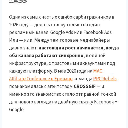
+ Google Ads для x3
11.06.2026
Дохода в 2026
Одна из самых частых ошибок арбитражников в
2026 году — делать ставку только на один
рекламный канал. Google Ads или Facebook Ads.
Или — или. Между тем топовые медиабайеры
давно знают:
настоящий рост начинается, когда
оба канала работают синхронно
, в единой
инфраструктуре, с трастовыми аккаунтами под
каждую платформу. В мае 2026 года на
MAC
Affiliate Conference в Ереване
команда
PPC Rebels
познакомилась с агентством
CROSSGIF
— и
именно это знакомство стало отправной точкой
для нового взгляда на двойную связку Facebook +
Google.