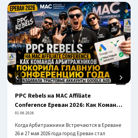
PPC Rebels на MAC Affiliate
Conference Ереван 2026: Как Команда
Арбитражников Покорила Главную
01.06.2026
Конференцию Года и Раздавала
Когда Арбитражники Встречаются в Ереване
Трастовые Аккаунты Google Ads
26 и 27 мая 2026 года город Ереван стал