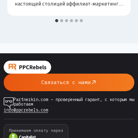
настоящей столицей аффилиат-маркетинга.
Именно здесь, в самом сердце Армении,
прошла одна из самых ожидаемых
конференций года — MAC Affiliate Conference
Yerevan 2026. Тысячи специалистов по
арбитражу трафика, медиабайеры,
владельцы партнёрских сетей и
технологические компании собрались под
одной крышей, чтобы обменяться опытом,…
Связаться с нами
Partnerkin.com – проверенный гарант, с которым мы
работаем
info@ppcrebels.com
Принимаем оплату через