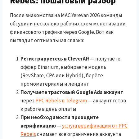
Rebels: пошаговый разбор
После знакомства на MAC Yerevan 2026 команды
обсудили несколько рабочих схем монетизации
финансового трафика через Google. Вот как
выглядит оптимальная связка:
Регистрируетесь в CleverAff
— получаете
оффер Binarium, выбираете модель
(RevShare, CPA или Hybrid), берёте
промоматериалы и лендинг
Получаете трастовый Google Ads аккаунт
через
PPC Rebels в Telegram
— аккаунт готов
к работе в день оплаты
При необходимости проходите
верификацию
—
услуга верификации от PPC
Rebels
снимает все ограничения аккаунта