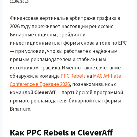
Binarium + Google Ads в
11.06.2026
2026 году
Финансовая вертикаль в арбитраже трафика в
2026 году переживает настоящий ренессанс.
Бинарные опционы, трейдинг и
инвестиционные платформы снова в топе по EPC
— при условии, что вы работаете с надёжным
прямым рекламодателем и стабильным
источником трафика. Именно такое сочетание
обнаружила команда
PPC Rebels
на
MAC Affiliate
Conference в Ереване 2026
, познакомившись с
командой
CleverAff
— партнёрской программой
прямого рекламодателя бинарной платформы
Binarium.
Как PPC Rebels и CleverAff