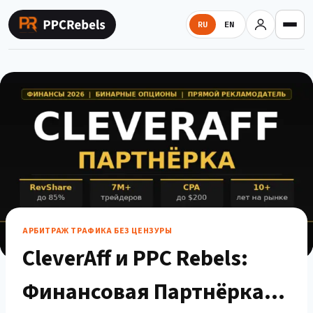
Перейти
к
RU
EN
содержимому
АРБИТРАЖ ТРАФИКА БЕЗ ЦЕНЗУРЫ
CleverAff и PPC Rebels:
Финансовая Партнёрка