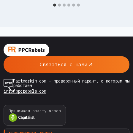
конвертит. Сегодня такой подход не даёт
конкурентного преимущества: рекламные
платформы умнеют, CPM растёт, аудитории
“выгорают” быстрее, чем когда-либо. В этой
среде побеждает тот, кто работает не
усерднее, а умнее — и здесь на…
Связаться с нами
Partnerkin.com – проверенный гарант, с которым мы
работаем
info@ppcrebels.com
Принимаем оплату через