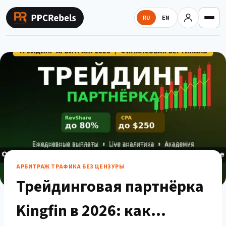
Перейти
к
RU
EN
содержимому
АРБИТРАЖ ТРАФИКА БЕЗ ЦЕНЗУРЫ
Трейдинговая партнёрка
Kingfin в 2026: как