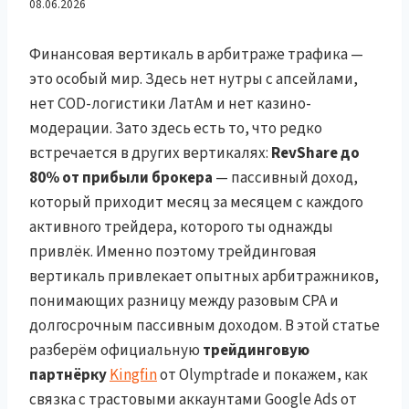
зарабатывать на
08.06.2026
RevShare до 80% и CPA до
Финансовая вертикаль в арбитраже трафика —
это особый мир. Здесь нет нутры с апсейлами,
$250 через Google Ads с
нет COD-логистики ЛатАм и нет казино-
модерации. Зато здесь есть то, что редко
аккаунтами PPC Rebels
встречается в других вертикалях:
RevShare до
80% от прибыли брокера
— пассивный доход,
который приходит месяц за месяцем с каждого
активного трейдера, которого ты однажды
привлёк. Именно поэтому трейдинговая
вертикаль привлекает опытных арбитражников,
понимающих разницу между разовым CPA и
долгосрочным пассивным доходом. В этой статье
разберём официальную
трейдинговую
партнёрку
Kingfin
от Olymptrade и покажем, как
связка с трастовыми аккаунтами Google Ads от