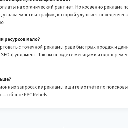
платы на органический ранг нет. Но косвенно реклама по
х, узнаваемость и трафик, который улучшает поведенческ
ю.
ли ресурсов мало?
артовать с точечной рекламы ради быстрых продаж и дан
 SEO-фундамент. Так вы не ждёте месяцами и одновреме
льше?
ионных запросах из рекламы ищите в отчёте по поисковы
— в блоге PPC Rebels.