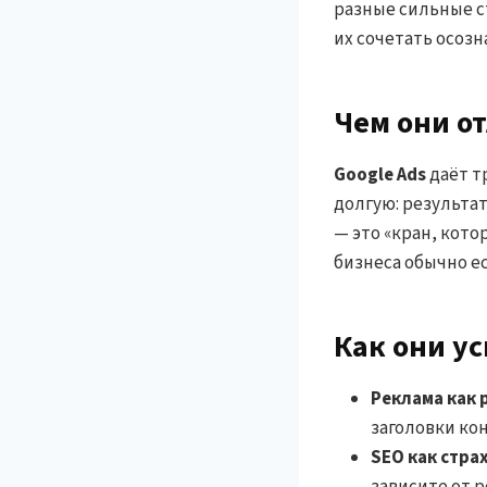
разные сильные с
их сочетать осозн
Чем они о
Google Ads
даёт т
долгую: результат
— это «кран, кото
бизнеса обычно ес
Как они у
Реклама как 
заголовки ко
SEO как стра