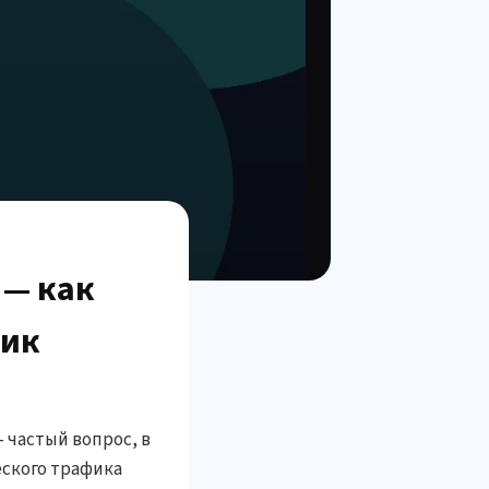
 — как
фик
— частый вопрос, в
еского трафика