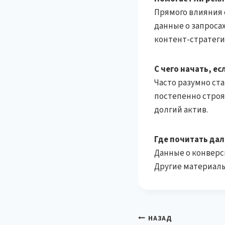
Прямого влияния о
данные о запроса
контент-стратеги
С чего начать, ес
Часто разумно ст
постепенно строя
долгий актив.
Где почитать да
Данные о конверс
Другие материалы 
Навигация
НАЗАД