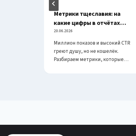
bels с
Метрики тщеславия: на
ощный
какие цифры в отчётах
erence
смотреть не стоит
20.06.2026
нции
Миллион показов и высокий CTR
 Тбилиси,
греют душу, но не кошелёк.
els
Разбираем метрики, которые
ическое
обманывают, и те, что говорят
artners,
правду о деньгах.
ming и
ство
ым
 нас, так
Кто такой
икальные