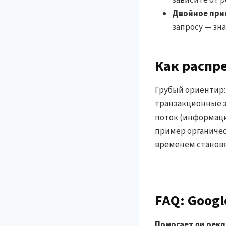
зависите от р
Двойное прис
запросу — зн
Как распр
Грубый ориентир: 
транзакционные за
поток (информаци
пример органичес
временем становя
FAQ: Googl
Помогает ли рек