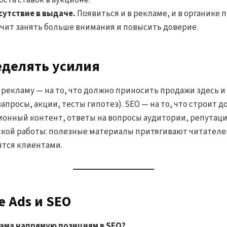
оста ставок в аукционе.
утствие в выдаче.
Появиться и в рекламе, и в органике 
ачит занять больше внимания и повысить доверие.
еделять усилия
рекламу — на то, что должно приносить продажи здесь и 
просы, акции, тесты гипотез). SEO — на то, что строит 
онный контент, ответы на вопросы аудитории, репутация
кой работы: полезные материалы притягивают читателей
тся клиентами.
e Ads и SEO
лама напрямую позициям в SEO?