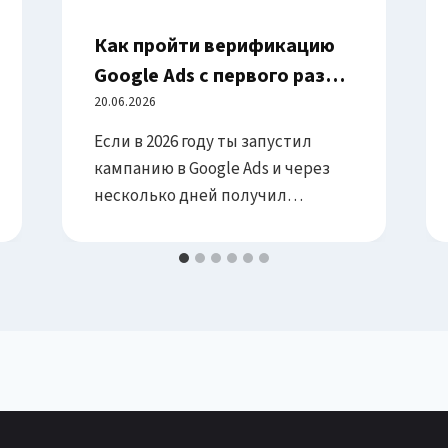
Как пройти верификацию
Google Ads с первого раза в
2026: пошаговый гайд от
20.06.2026
инсайдеров — документы,
Если в 2026 году ты запустил
причины отказов и
кампанию в Google Ads и через
особенности серых
несколько дней получил
уведомление «You need to verify
вертикалей
your business to continue
advertising» — поздравляем, ты
столкнулся с главным барьером
входа в современную рекламу
Google. Верификация
рекламодателя стала
обязательной для большинства
вертикалей, и пройти её с