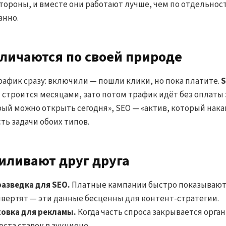
тороны, и вместе они работают лучше, чем по отдельност
анно.
тличаются по своей природе
рафик сразу: включили — пошли клики, но пока платите.
 строится месяцами, зато потом трафик идёт без оплаты 
рый можно открыть сегодня», SEO — «актив, который нака
ть задачи обоих типов.
силивают друг друга
разведка для SEO.
Платные кампании быстро показывают,
нвертят — эти данные бесценны для контент-стратегии.
ховка для рекламы.
Когда часть спроса закрывается орга