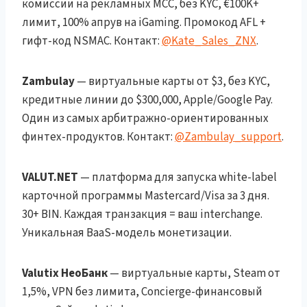
комиссии на рекламных MCC, без KYC, €100K+
лимит, 100% апрув на iGaming. Промокод AFL +
гифт-код NSMAC. Контакт:
@Kate_Sales_ZNX
.
Zambulay
— виртуальные карты от $3, без KYC,
кредитные линии до $300,000, Apple/Google Pay.
Один из самых арбитражно-ориентированных
финтех-продуктов. Контакт:
@Zambulay_support
.
VALUT.NET
— платформа для запуска white-label
карточной программы Mastercard/Visa за 3 дня.
30+ BIN. Каждая транзакция = ваш interchange.
Уникальная BaaS-модель монетизации.
Valutix НеоБанк
— виртуальные карты, Steam от
1,5%, VPN без лимита, Concierge-финансовый