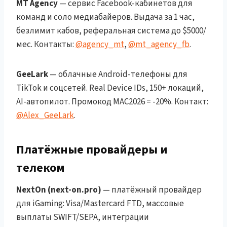
MT Agency
— сервис Facebook-кабинетов для
команд и соло медиабайеров. Выдача за 1 час,
безлимит кабов, реферальная система до $5000/
мес. Контакты:
@agency_mt
,
@mt_agency_fb
.
GeeLark
— облачные Android-телефоны для
TikTok и соцсетей. Real Device IDs, 150+ локаций,
AI-автопилот. Промокод MAC2026 = -20%. Контакт:
@Alex_GeeLark
.
Платёжные провайдеры и
телеком
NextOn (next-on.pro)
— платёжный провайдер
для iGaming: Visa/Mastercard FTD, массовые
выплаты SWIFT/SEPA, интеграции