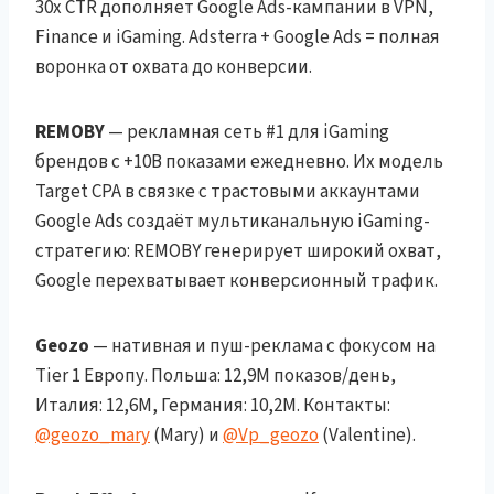
30x CTR дополняет Google Ads-кампании в VPN,
Finance и iGaming. Adsterra + Google Ads = полная
воронка от охвата до конверсии.
REMOBY
— рекламная сеть #1 для iGaming
брендов с +10B показами ежедневно. Их модель
Target CPA в связке с трастовыми аккаунтами
Google Ads создаёт мультиканальную iGaming-
стратегию: REMOBY генерирует широкий охват,
Google перехватывает конверсионный трафик.
Geozo
— нативная и пуш-реклама с фокусом на
Tier 1 Европу. Польша: 12,9M показов/день,
Италия: 12,6M, Германия: 10,2M. Контакты:
@geozo_mary
(Mary) и
@Vp_geozo
(Valentine).