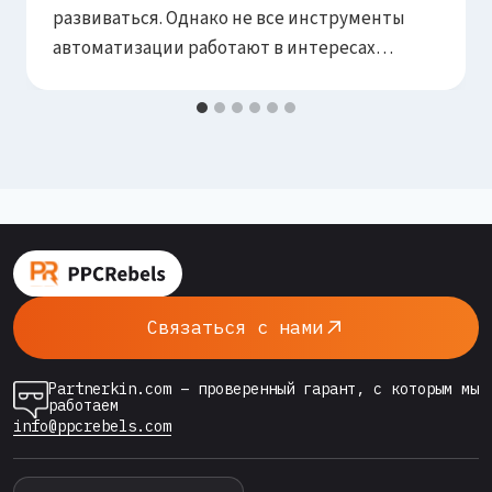
развиваться. Однако не все инструменты
автоматизации работают в интересах
рекламодателя. Auto-Apply Recommendation
— один из таких инструментов. Он способен
за несколько часов превратить прибыльную
кампанию в источник убытков. В этой статье
мы детально разбираем механизм работы
функции и способы защиты от её
негативного влияния. Что такое система
рекомендаций Google Ads…
Связаться с нами
Partnerkin.com – проверенный гарант, с которым мы
работаем
info@ppcrebels.com