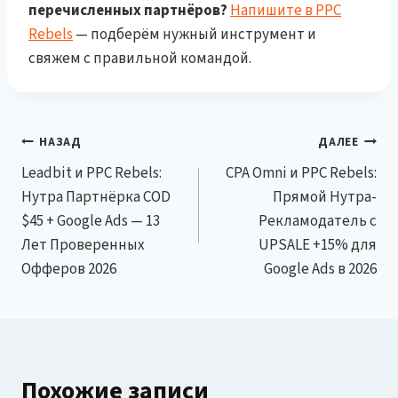
перечисленных партнёров?
Напишите в PPC
Rebels
— подберём нужный инструмент и
свяжем с правильной командой.
Навигация
НАЗАД
ДАЛЕЕ
Leadbit и PPC Rebels:
CPA Omni и PPC Rebels:
по
Нутра Партнёрка COD
Прямой Нутра-
записям
$45 + Google Ads — 13
Рекламодатель с
Лет Проверенных
UPSALE +15% для
Офферов 2026
Google Ads в 2026
Похожие записи