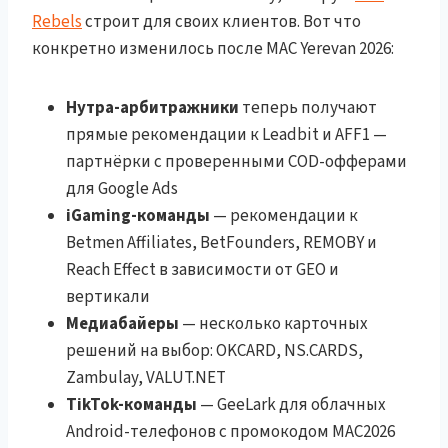
Rebels
строит для своих клиентов. Вот что
конкретно изменилось после MAC Yerevan 2026:
Нутра-арбитражники
теперь получают
прямые рекомендации к Leadbit и AFF1 —
партнёрки с проверенными COD-офферами
для Google Ads
iGaming-команды
— рекомендации к
Betmen Affiliates, BetFounders, REMOBY и
Reach Effect в зависимости от GEO и
вертикали
Медиабайеры
— несколько карточных
решений на выбор: OKCARD, NS.CARDS,
Zambulay, VALUT.NET
TikTok-команды
— GeeLark для облачных
Android-телефонов с промокодом MAC2026