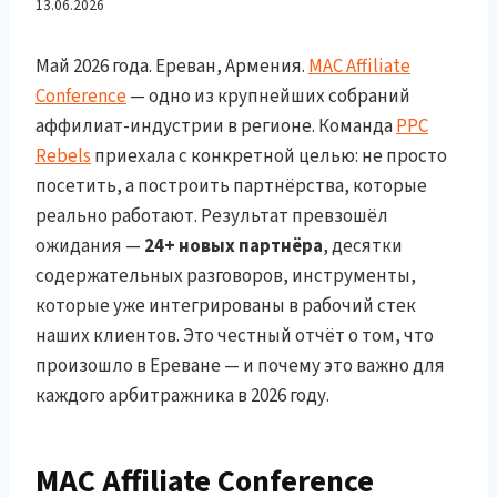
24+ Партнёра и Инсайты
13.06.2026
для Арбитражников
Май 2026 года. Ереван, Армения.
MAC Affiliate
Conference
— одно из крупнейших собраний
аффилиат-индустрии в регионе. Команда
PPC
Rebels
приехала с конкретной целью: не просто
посетить, а построить партнёрства, которые
реально работают. Результат превзошёл
ожидания —
24+ новых партнёра
, десятки
содержательных разговоров, инструменты,
которые уже интегрированы в рабочий стек
наших клиентов. Это честный отчёт о том, что
произошло в Ереване — и почему это важно для
каждого арбитражника в 2026 году.
MAC Affiliate Conference