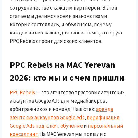
сотрудничестве с каждым партнёром. В этой
статье мы делимся всеми знакомствами,
которые состоялись, и объясняем, почему
каждое из них важно для экосистемы, которую
PPC Rebels строит для своих клиентов.
PPC Rebels на MAC Yerevan
2026: кто мы и с чем пришли
PPC Rebels
— это агентство трастовых агентских
аккаунтов Google Ads для медиабайеров,
арбитражников и команд. Наш стек:
аренда
агентских аккаунтов Google Ads
,
верификация
Google Ads под ключ
,
обучение
и
персональный
консалтинг
. На MAC Yerevan мы пришли с