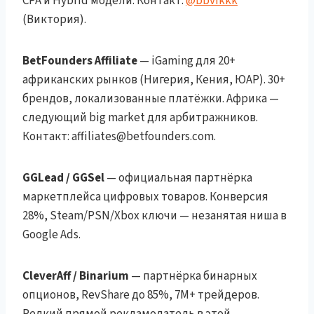
CPA и Hybrid модели. Контакт:
@bbvikkk
(Виктория).
BetFounders Affiliate
— iGaming для 20+
африканских рынков (Нигерия, Кения, ЮАР). 30+
брендов, локализованные платёжки. Африка —
следующий big market для арбитражников.
Контакт: affiliates@betfounders.com.
GGLead / GGSel
— официальная партнёрка
маркетплейса цифровых товаров. Конверсия
28%, Steam/PSN/Xbox ключи — незанятая ниша в
Google Ads.
CleverAff / Binarium
— партнёрка бинарных
опционов, RevShare до 85%, 7M+ трейдеров.
Редкий прямой рекламодатель в этой