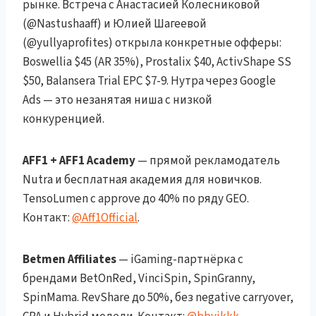
рынке. Встреча с Анастасией Колесниковой
(@Nastushaaff) и Юлией Шагеевой
(@yullyaprofites) открыла конкретные офферы:
Boswellia $45 (AR 35%), Prostalix $40, ActivShape SS
$50, Balansera Trial EPC $7-9. Нутра через Google
Ads — это незанятая ниша с низкой
конкуренцией.
AFF1 + AFF1 Academy
— прямой рекламодатель
Nutra и бесплатная академия для новичков.
TensoLumen с approve до 40% по ряду GEO.
Контакт:
@Aff1Official
.
Betmen Affiliates
— iGaming-партнёрка с
брендами BetOnRed, VinciSpin, SpinGranny,
SpinMama. RevShare до 50%, без negative carryover,