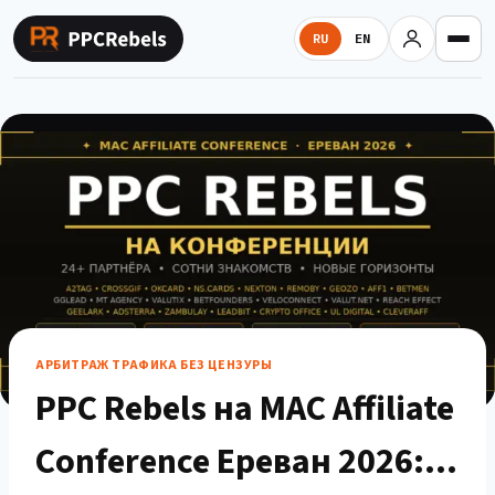
Перейти
к
RU
EN
содержимому
АРБИТРАЖ ТРАФИКА БЕЗ ЦЕНЗУРЫ
PPC Rebels на MAC Affiliate
Conference Ереван 2026: