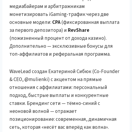
медиабайерам и арбитражникам
монетизировать iGaming-трафик через две
основные модели:
CPA
(фиксированная выплата
за первого депозитора) и
RevShare
(пожизненный процент от дохода казино).
Дополнительно — эксклюзивные бонусы для
топ-аффилиатов и реферальная программа.
WaveLead создан Екатериной Сибюк (Co-Founder
& CEO, @mulienki) с акцентом на прямые
отношения с аффилиатами: персональный
подход, быстрые выплаты и конкурентные
ставки. Брендинг сети — тёмно-синий с
неоновой волной — отражает
позиционирование: современная, динамичная
сеть, которая «несёт вас вперёд как волна».