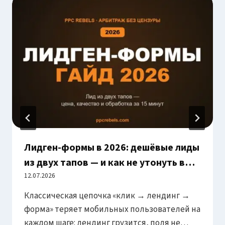
Лидген-формы в 2026: дешёвые лиды
из двух тапов — и как не утонуть в
мусорных заявках
12.07.2026
Классическая цепочка «клик → лендинг →
форма» теряет мобильных пользователей на
каждом шаге: лендинг грузится, поля не