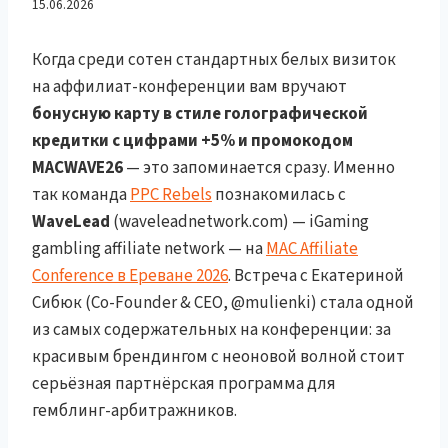
CPA RevShare + Промокод
15.06.2026
MACWAVE26 и Google Ads
Когда среди сотен стандартных белых визиток
на аффилиат-конференции вам вручают
2026
бонусную карту в стиле голографической
кредитки с цифрами +5% и промокодом
MACWAVE26
— это запоминается сразу. Именно
так команда
PPC Rebels
познакомилась с
WaveLead
(waveleadnetwork.com) — iGaming
gambling affiliate network — на
MAC Affiliate
Conference в Ереване 2026
. Встреча с Екатериной
Сибюк (Co-Founder & CEO, @mulienki) стала одной
из самых содержательных на конференции: за
красивым брендингом с неоновой волной стоит
серьёзная партнёрская программа для
гемблинг-арбитражников.