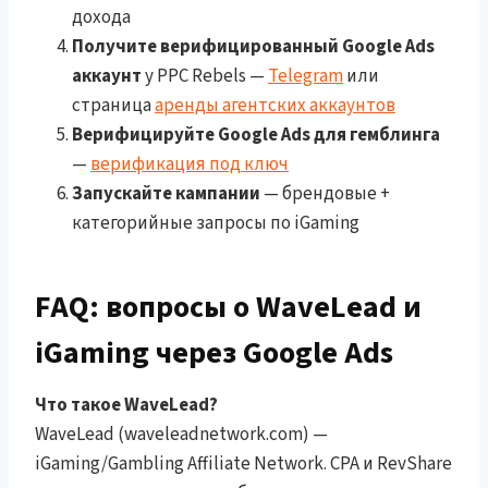
дохода
Получите верифицированный Google Ads
аккаунт
у PPC Rebels —
Telegram
или
страница
аренды агентских аккаунтов
Верифицируйте Google Ads для гемблинга
—
верификация под ключ
Запускайте кампании
— брендовые +
категорийные запросы по iGaming
FAQ: вопросы о WaveLead и
iGaming через Google Ads
Что такое WaveLead?
WaveLead (waveleadnetwork.com) —
iGaming/Gambling Affiliate Network. CPA и RevShare