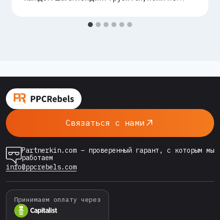
заполняются, палец промахивается. Лидген-
формы (нативные lead forms) убирают эти
шаги: форма открывается прямо в рекламе,
поля подставляются из профиля, лид уходит
в два тапа. Цена лида падает — но вместе с
ней, если не управлять процессом, падает
и…
Связаться с нами
Partnerkin.com – проверенный гарант, с которым мы
работаем
info@ppcrebels.com
Принимаем оплату через