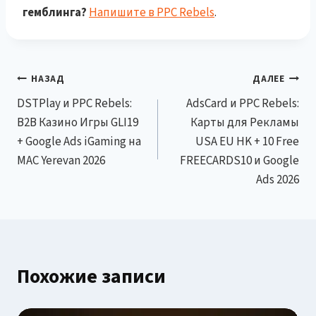
гемблинга?
Напишите в PPC Rebels
.
Навигация
НАЗАД
ДАЛЕЕ
DSTPlay и PPC Rebels:
AdsCard и PPC Rebels:
по
B2B Казино Игры GLI19
Карты для Рекламы
записям
+ Google Ads iGaming на
USA EU HK + 10 Free
MAC Yerevan 2026
FREECARDS10 и Google
Ads 2026
Похожие записи