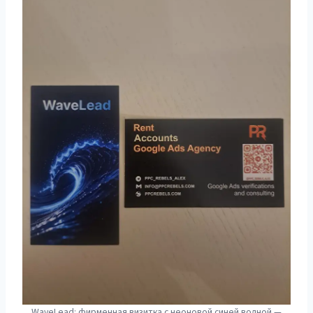
WaveLead: фирменная визитка с неоновой синей волной —