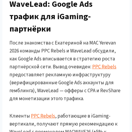
WaveLead: Google Ads
трафик для iGaming-
партнёрки
После знакомства с Екатериной на MAC Yerevan
2026 команды PPC Rebels и WaveLead обсудили,
как Google Ads вписывается в стратегию роста
партнёрской сети. Вывод очевиден:
PPC Rebels
предоставляет рекламную инфраструктуру
(верифицированные Google Ads аккаунты для
гемблинга), WaveLead — офферы с CPA и RevShare
для монетизации этого трафика.
Клиенты
PPC Rebels
, работающие в iGaming-
вертикали, получают прямую рекомендацию к
WaveLead с промокодом MACWAVE26 (+5% к