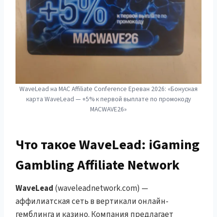
WaveLead на MAC Affiliate Conference Ереван 2026: «Бонусная
карта WaveLead — +5% к первой выплате по промокоду
MACWAVE26»
Что такое WaveLead: iGaming
Gambling Affiliate Network
WaveLead
(waveleadnetwork.com) —
аффилиатская сеть в вертикали онлайн-
гемблинга и казино. Компания предлагает