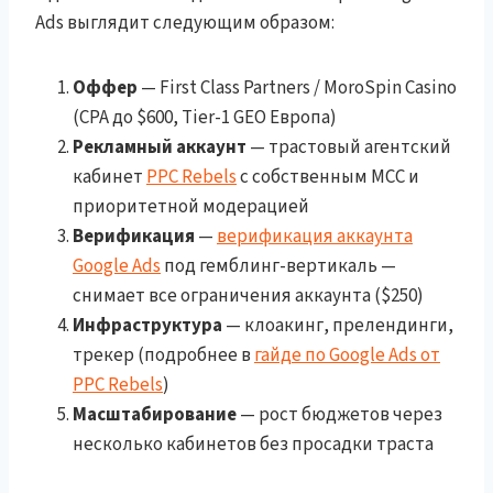
Ads выглядит следующим образом:
Оффер
— First Class Partners / MoroSpin Casino
(CPA до $600, Tier-1 GEO Европа)
Рекламный аккаунт
— трастовый агентский
кабинет
PPC Rebels
с собственным MCC и
приоритетной модерацией
Верификация
—
верификация аккаунта
Google Ads
под гемблинг-вертикаль —
снимает все ограничения аккаунта ($250)
Инфраструктура
— клоакинг, прелендинги,
трекер (подробнее в
гайде по Google Ads от
PPC Rebels
)
Масштабирование
— рост бюджетов через
несколько кабинетов без просадки траста