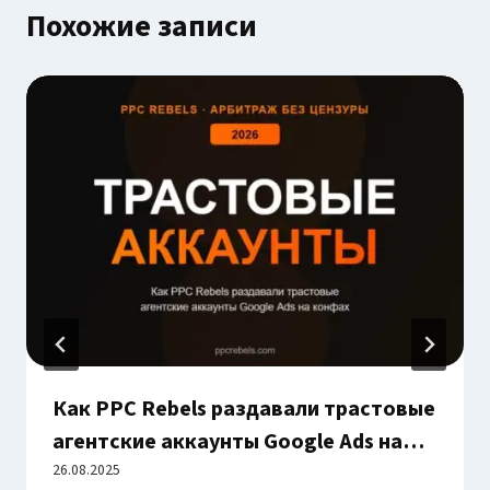
Похожие записи
Как PPC Rebels раздавали трастовые
агентские аккаунты Google Ads на
конференциях в Ереване MAC Affiliate
26.08.2025