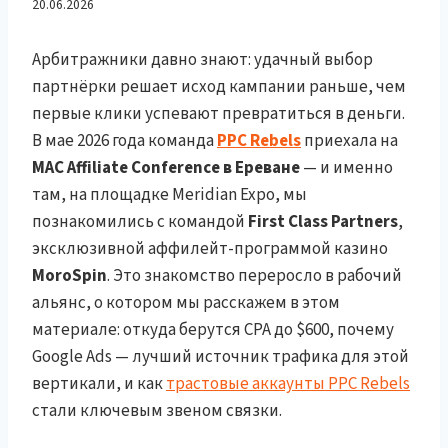
заработать CPA $600 на
20.06.2026
MoroSpin Casino с
Арбитражники давно знают: удачный выбор
партнёрки решает исход кампании раньше, чем
трастовыми аккаунтами
первые клики успевают превратиться в деньги.
В мае 2026 года команда
PPC Rebels
приехала на
PPC Rebels — знакомство
MAC Affiliate Conference в Ереване
— и именно
там, на площадке Meridian Expo, мы
на MAC Affiliate Conference
познакомились с командой
First Class Partners
,
Ереван
эксклюзивной аффилейт-программой казино
MoroSpin
. Это знакомство переросло в рабочий
альянс, о котором мы расскажем в этом
материале: откуда берутся CPA до $600, почему
Google Ads — лучший источник трафика для этой
вертикали, и как
трастовые аккаунты PPC Rebels
стали ключевым звеном связки.