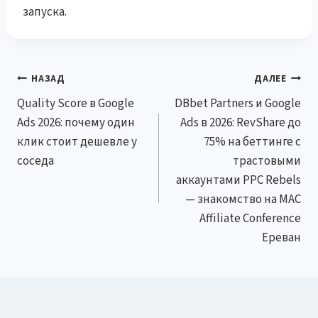
запуска.
Навигация
НАЗАД
ДАЛЕЕ
Quality Score в Google
DBbet Partners и Google
по
Ads 2026: почему один
Ads в 2026: RevShare до
записям
клик стоит дешевле у
75% на беттинге с
соседа
трастовыми
аккаунтами PPC Rebels
— знакомство на MAC
Affiliate Conference
Ереван