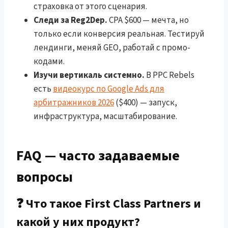
страховка от этого сценария.
Следи за Reg2Dep.
CPA $600 — мечта, но
только если конверсия реальная. Тестируй
лендинги, меняй GEO, работай с промо-
кодами.
Изучи вертикаль системно.
В PPC Rebels
есть
видеокурс по Google Ads для
арбитражников 2026
($400) — запуск,
инфраструктура, масштабирование.
FAQ — часто задаваемые
вопросы
❓ Что такое First Class Partners и
какой у них продукт?