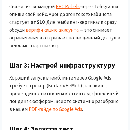
Свяжись с командой
PPC Rebels
через Telegram и
опиши свой кейс. Аренда агентского кабинета
стартует
от $10
. Для гемблинг-вертикали сразу
обсуди
верификацию аккаунта
— это снимает
ограничения и открывает полноценный доступ к
рекламе азартных игр.
Шаг 3: Настрой инфраструктуру
Хороший запуск в гемблинге через Google Ads
требует: трекер (Keitaro/BeMob), клоакинг,
прелендинг с нативным контентом, финальный
лендинг с оффером. Всё это системно разобрано
в нашем
PDF-гайде по Google Ads
.
Шаг 4: Запусти тест