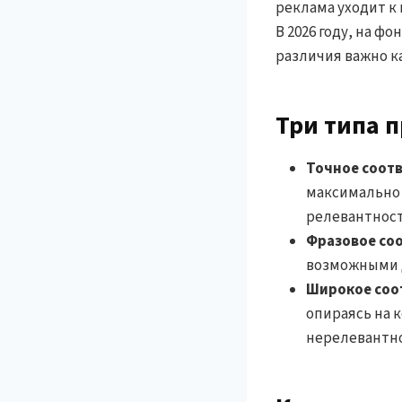
реклама уходит к
В 2026 году, на ф
различия важно ка
Три типа 
Точное соотв
максимально 
релевантност
Фразовое соо
возможными д
Широкое соо
опираясь на 
нерелевантно