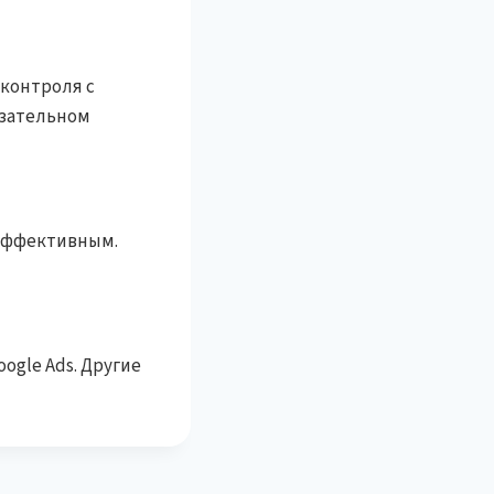
 контроля с
язательном
 эффективным.
ogle Ads. Другие