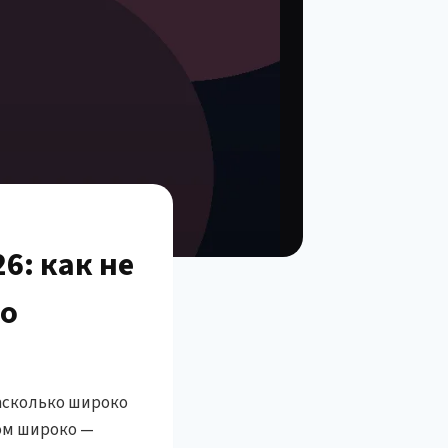
6: как не
ло
насколько широко
ком широко —