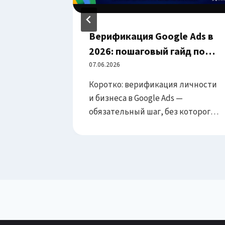
els:
Верификация Google Ads в
2026: пошаговый гайд по
прохождению проверки
07.06.2026
кламы
бизнеса и снятию всех
рбитража
Коротко: верификация личности
ограничений аккаунта
тинга
и бизнеса в Google Ads —
обязательный шаг, без которого
больше
объявления не открутятся.
 ведёте,
Подготовьте корректные
Но есть
документы, совпадающие
ление
данные и домен и пройдите
проверку с первого раза.
ых
Расхождения в данных — частая
поэтому
причина задержек и отказов. Это
els.com)
пошаговый гайд по верификации