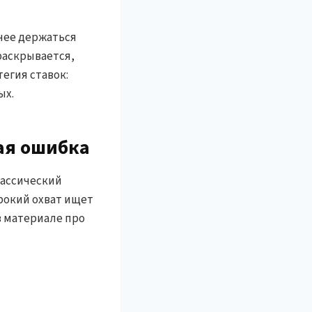
нее держаться
раскрывается,
егия ставок:
ых.
ая ошибка
лассический
рокий охват ищет
в материале про