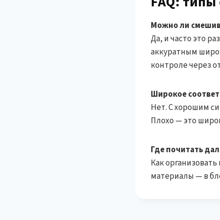
FAQ: типы
Можно ли смешив
Да, и часто это 
аккуратным широк
контроле через от
Широкое соответс
Нет. С хорошим с
Плохо — это широ
Где почитать да
Как организовать 
материалы — в бло