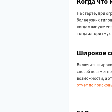
Когда что 
На старте, при о
более узких типо
когда у вас уже е
тогда алгоритму е
Широкое с
Включить широкое
способ незаметно
возможности, а от
отчёт по поисков