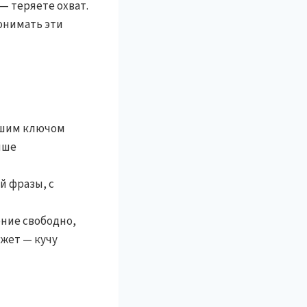
— теряете охват.
понимать эти
вашим ключом
ыше
й фразы, с
ение свободно,
ожет — кучу