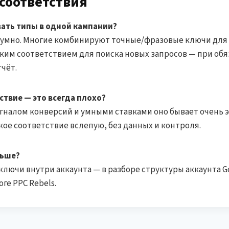
 соответствия
ать типы в одной кампании?
разумно. Многие комбинируют точные/фразовые ключи для
им соответствием для поиска новых запросов — при об
чёт.
твие — это всегда плохо?
игналом конверсий и умными ставками оно бывает очень
кое соответствие вслепую, без данных и контроля.
льше?
ключи внутри аккаунта — в разборе структуры аккаунта Go
ге PPC Rebels.