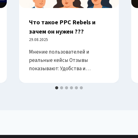
Что такое PPC Rebels и
зачем он нужен ???
29.08.2025
Мнение пользователей и
реальные кейсы Отзывы
показывают: Удобства и
дополнительные фишки Почему
использовать PPC Rebels —
ключевые причины Причина Что
это даёт Минимизация риска
блокировок Проверенные
трастовые аккаунты снижают
вероятность банов
Моментальный запуск Быстрый